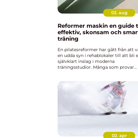
02. aug
Reformer maskin en guide till
effektiv, skonsam och smar
träning
En pilatesreformer har gått från att v
en udda syn i rehablokaler till att bli 
självklart inslag i moderna
träningsstudior. Många som provar
beskriver känslan som en kombinati
av styrketräning, rörlighetsträning o
mental fokus i en och sam...
02. apr