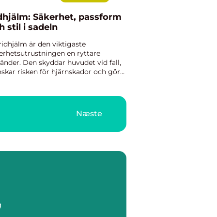
dhjälm: Säkerhet, passform
h stil i sadeln
ridhjälm är den viktigaste
erhetsutrustningen en ryttare
änder. Den skyddar huvudet vid fall,
skar risken för hjärnskador och gör
r skillnad vid en olycka, oavsett om
taren rider dressyr, hoppar, k...
Næste
g