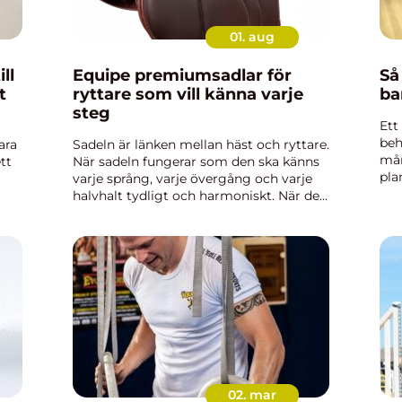
01. aug
Equipe premiumsadlar för
Så
t
ryttare som vill känna varje
ba
steg
Ett
beh
ara
Sadeln är länken mellan häst och ryttare.
mån
ett
När sadeln fungerar som den ska känns
pla
varje språng, varje övergång och varje
enk
halvhalt tydligt och harmoniskt. När den
kal
on
inte gör det, uppstår spänningar,
åld
ch
motstånd och ibland även skador. I den
övre kvalitetskla...
02. mar