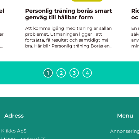
Personlig träning borås smart
Ri
genväg till hållbar form
oc
Att komma igång med träning är sällan
En 
er
problemet. Utmaningen ligger i att
säk
fortsätta, få resultat och samtidigt må
anv
bra. Här blir Personlig träning Borås en
min
konkret lösning för den som vill slippa
sto
t,
gissa sig fram. Med rätt coachning går
ryt
det att bygga sty...
1
2
3
4
Adress
Menu
Annonserin