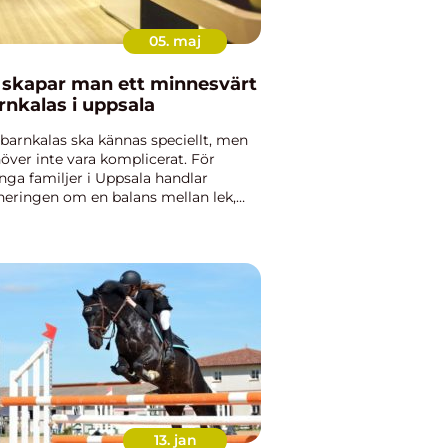
05. maj
 skapar man ett minnesvärt
rnkalas i uppsala
 barnkalas ska kännas speciellt, men
över inte vara komplicerat. För
ga familjer i Uppsala handlar
neringen om en balans mellan lek,
el logistik och en rimlig budget. När
aset dessutom ska passa blandade
rar, olika energinivåer o...
13. jan