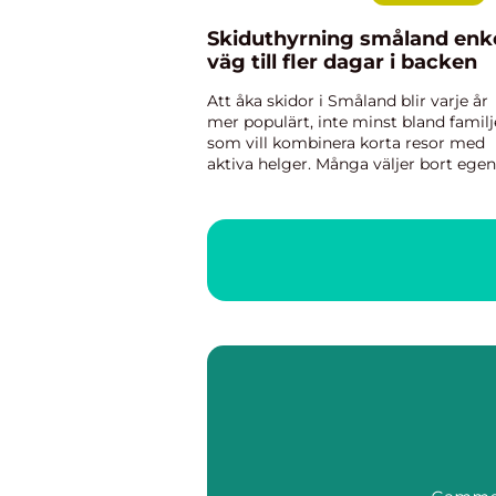
Skiduthyrning småland enkel
väg till fler dagar i backen
Att åka skidor i Småland blir varje år
mer populärt, inte minst bland familj
som vill kombinera korta resor med
aktiva helger. Många väljer bort egen
utrustning och satsar i stället på
skiduthyrning Småland. Det ger frihe
minskar krångel och gör ...