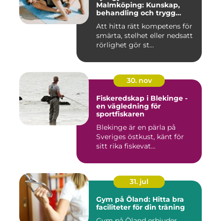
Malmköping: Kunskap,
behandling och trygg
rehabilitering
Att hitta rätt kompetens för
smärta, stelhet eller nedsatt
rörlighet gör st...
30. nov
Fiskeredskap i Blekinge -
en vägledning för
sportfiskaren
Blekinge är en pärla på
Sveriges östkust, känt för
sitt rika fiskevat...
31. jul
Gym på Öland: Hitta bra
faciliteter för din träning
Gym på Öland erbjuder