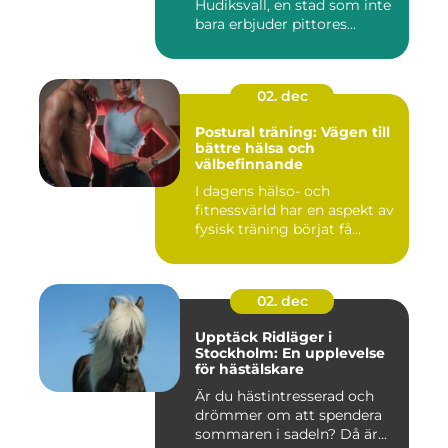
Hudiksvall, en stad som inte
bara erbjuder pittores...
02. dec
Postural träning: Vägen till
bättre hälsa och
välbefinnande
I dagens hälso- och
fitnessvärld har en aspekt av
fysisk träning börjat få...
02. dec
Upptäck Ridläger i
Stockholm: En upplevelse
för hästälskare
Är du hästintresserad och
drömmer om att spendera
sommaren i sadeln? Då är...