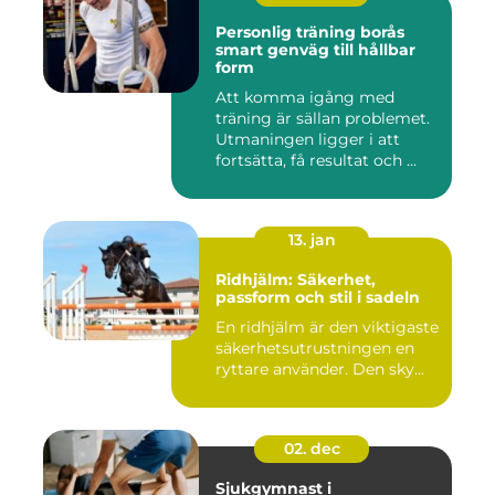
Personlig träning borås
smart genväg till hållbar
form
Att komma igång med
träning är sällan problemet.
Utmaningen ligger i att
fortsätta, få resultat och ...
13. jan
Ridhjälm: Säkerhet,
passform och stil i sadeln
En ridhjälm är den viktigaste
säkerhetsutrustningen en
ryttare använder. Den sky...
02. dec
Sjukgymnast i