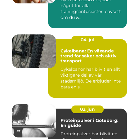
något för alla
träningsentusiaster, oavsett
om du &...
04. jul
Cykelbana: En växande
trend för säker och aktiv
transport
Cykelbanor har blivit en allt
viktigare del av vår
stadsmiljö. De erbjuder inte
bara en s...
02. jun
Proteinpulver i Göteborg:
En guide
Proteinpulver har blivit en