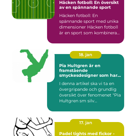
Häcken fotboll: En översikt
av en spännande sport
Häcken fotboll: En
spännande sport med unika
dimensioner Häcken fotboll
är en sport som kombinerar
...
18. jan
Pia Hultgren är en
framstående
smyckesdesigner som har
gjort sig känd för sina
I denna artikel ska vi ta en
unika och vackra smycken i
övergripande och grundlig
silver
översikt över fenomenet "Pia
Hultgren sm silv...
17. jan
Padel tights med fickor -