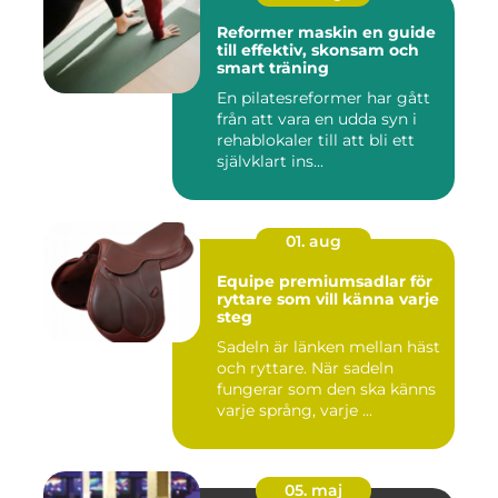
Reformer maskin en guide
till effektiv, skonsam och
smart träning
En pilatesreformer har gått
från att vara en udda syn i
rehablokaler till att bli ett
självklart ins...
01. aug
Equipe premiumsadlar för
ryttare som vill känna varje
steg
Sadeln är länken mellan häst
och ryttare. När sadeln
fungerar som den ska känns
varje språng, varje ...
05. maj