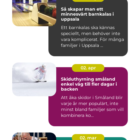
Så skapar man ett
minnesvärt barnkalas i
uppsala
Ett barnkalas ska kännas
speciellt, men behöver inte
vara komplicerat. För många
familjer i Uppsala ...
02. apr
Skiduthyrning småland
enkel väg till fler dagar i
backen
Att åka skidor i Småland blir
varje år mer populärt, inte
minst bland familjer som vill
kombinera ko...
02. mar