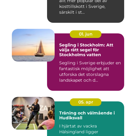
allt mer populär del av
kosttillskott i Sverige,
särskilt i st...
01. jun
Segling i Stockholm: Att
välja rätt segel för
Stockholms vatten
Segling i Sverige erbjuder en
fantastisk möjlighet att
utforska det storslagna
landskapet och d...
05. apr
Träning och välmående i
Hudiksvall
I hjärtat av vackra
Hälsingland ligger