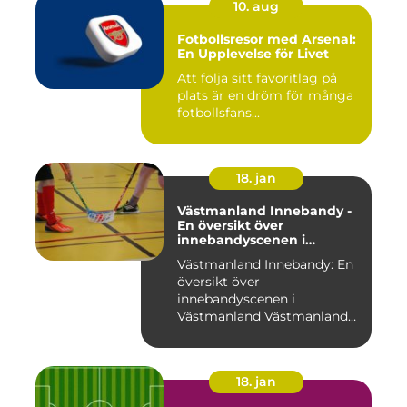
10. aug
Fotbollsresor med Arsenal:
En Upplevelse för Livet
Att följa sitt favoritlag på
plats är en dröm för många
fotbollsfans...
18. jan
Västmanland Innebandy -
En översikt över
innebandyscenen i
Västmanland
Västmanland Innebandy: En
översikt över
innebandyscenen i
Västmanland Västmanland
är en region i Sv...
18. jan