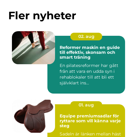
Fler nyheter
02. aug
Reformer maskin en guide
till effektiv, skonsam och
smart träning
En pilatesreformer har gått
från att vara en udda syn i
rehablokaler till att bli ett
självklart ins...
01. aug
Equipe premiumsadlar för
ryttare som vill känna varje
steg
Sadeln är länken mellan häst