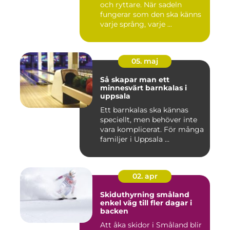
och ryttare. När sadeln
fungerar som den ska känns
varje språng, varje ...
05. maj
Så skapar man ett
minnesvärt barnkalas i
uppsala
Ett barnkalas ska kännas
speciellt, men behöver inte
vara komplicerat. För många
familjer i Uppsala ...
02. apr
Skiduthyrning småland
enkel väg till fler dagar i
backen
Att åka skidor i Småland blir