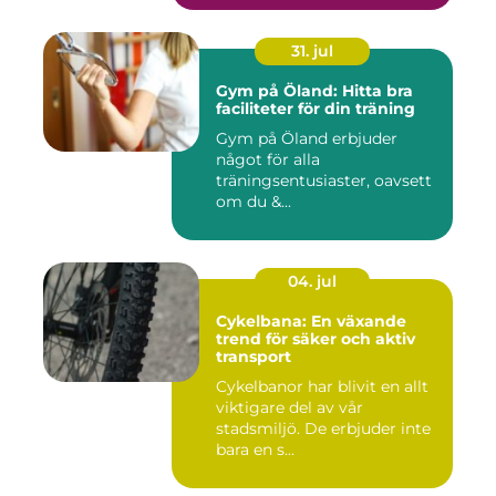
31. jul
Gym på Öland: Hitta bra
faciliteter för din träning
Gym på Öland erbjuder
något för alla
träningsentusiaster, oavsett
om du &...
04. jul
Cykelbana: En växande
trend för säker och aktiv
transport
Cykelbanor har blivit en allt
viktigare del av vår
stadsmiljö. De erbjuder inte
bara en s...