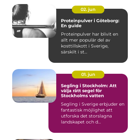
02. jun
Proteinpulver i Göteborg:
En guide
Proteinpulver har blivit en
allt mer populär del av
kosttillskott i Sverige,
särskilt i st...
01. jun
Segling i Stockholm: Att
välja rätt segel för
Stockholms vatten
Segling i Sverige erbjuder en
fantastisk möjlighet att
utforska det storslagna
landskapet och d...