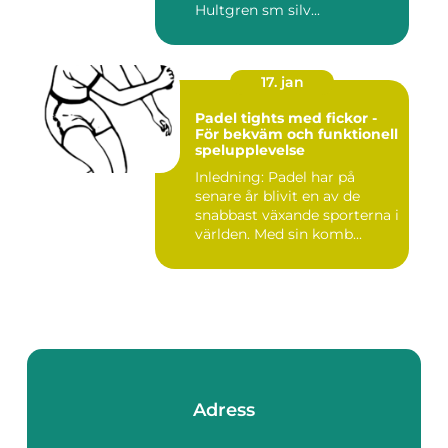
Hultgren sm silv...
17. jan
Padel tights med fickor -
För bekväm och funktionell
spelupplevelse
Inledning: Padel har på
senare år blivit en av de
snabbast växande sporterna i
världen. Med sin komb...
Adress