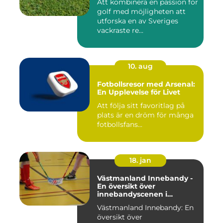
Att kombinera en passion för
golf med möjligheten att
utforska en av Sveriges
vackraste re...
10. aug
Fotbollsresor med Arsenal:
En Upplevelse för Livet
Att följa sitt favoritlag på
plats är en dröm för många
fotbollsfans...
18. jan
Västmanland Innebandy -
En översikt över
innebandyscenen i
Västmanland
Västmanland Innebandy: En
översikt över