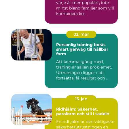
varje år mer populärt, inte
minst bland familjer som vill
kombinera ko...
02. mar
Personlig träning borås
smart genväg till hållbar
form
Att komma igång med
träning är sällan problemet.
Utmaningen ligger i att
fortsätta, få resultat och ...
13. jan
Ridhjälm: Säkerhet,
passform och stil i sadeln
En ridhjälm är den viktigaste
säkerhetsutrustningen en