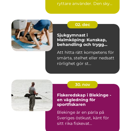
ryttare använder. Den sky...
02. dec
Sjukgymnast i
Malmköping: Kunskap,
behandling och trygg
rehabilitering
Att hitta rätt kompetens för
smärta, stelhet eller nedsatt
rörlighet gör st...
30. nov
Fiskeredskap i Blekinge -
en vägledning för
sportfiskaren
Blekinge är en pärla på
Sveriges östkust, känt för
sitt rika fiskevat...