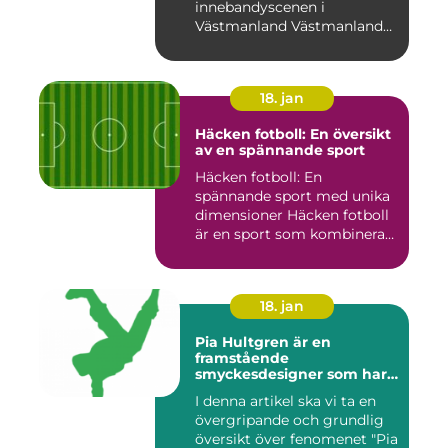
innebandyscenen i
Västmanland Västmanland
är en region i Sv...
18. jan
Häcken fotboll: En översikt
av en spännande sport
Häcken fotboll: En
spännande sport med unika
dimensioner Häcken fotboll
är en sport som kombinerar
...
18. jan
Pia Hultgren är en
framstående
smyckesdesigner som har
gjort sig känd för sina
I denna artikel ska vi ta en
unika och vackra smycken i
övergripande och grundlig
silver
översikt över fenomenet "Pia