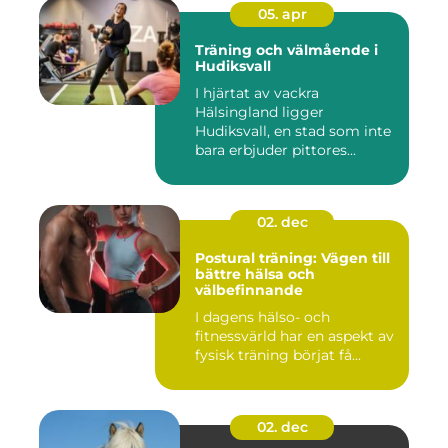
05. apr
Träning och välmående i
Hudiksvall
I hjärtat av vackra
Hälsingland ligger
Hudiksvall, en stad som inte
bara erbjuder pittores...
02. dec
Postural träning: Vägen till
bättre hälsa och
välbefinnande
I dagens hälso- och
fitnessvärld har en aspekt av
fysisk träning börjat få...
02. dec