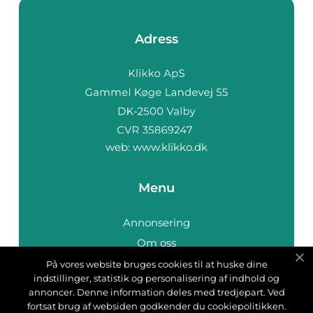
Adress
web:
www.klikko.dk
Menu
Annonsering
Om oss
Cookies
På vores website bruges cookies til at huske dine
indstillinger, statistik og personalisering af indhold og
Kontakta oss
annoncer. Denne information deles med tredjepart. Ved
Sitemap
fortsat brug af websiden godkender du cookiepolitikken.