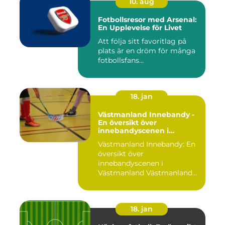
10. aug
Fotbollsresor med Arsenal:
En Upplevelse för Livet
Att följa sitt favoritlag på
plats är en dröm för många
fotbollsfans...
18. jan
Västmanland Innebandy -
En översikt över
innebandyscenen i
Västmanland
Västmanland Innebandy: En
översikt över
innebandyscenen i
Västmanland Västmanland
är en region i Sv...
18. jan