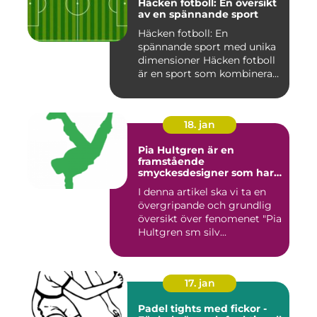
Häcken fotboll: En översikt
av en spännande sport
Häcken fotboll: En
spännande sport med unika
dimensioner Häcken fotboll
är en sport som kombinerar
...
18. jan
Pia Hultgren är en
framstående
smyckesdesigner som har
gjort sig känd för sina
I denna artikel ska vi ta en
unika och vackra smycken i
övergripande och grundlig
silver
översikt över fenomenet "Pia
Hultgren sm silv...
17. jan
Padel tights med fickor -