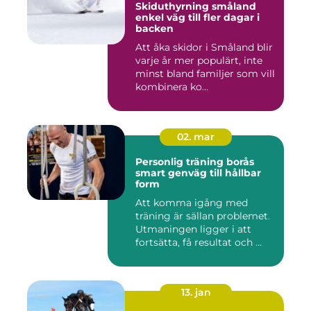
Skiduthyrning småland
enkel väg till fler dagar i
backen
Att åka skidor i Småland blir
varje år mer populärt, inte
minst bland familjer som vill
kombinera ko...
02. mar
Personlig träning borås
smart genväg till hållbar
form
Att komma igång med
träning är sällan problemet.
Utmaningen ligger i att
fortsätta, få resultat och ...
13. jan