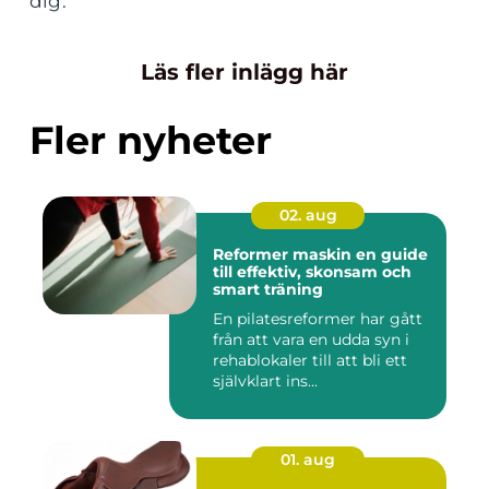
dig.
Läs fler inlägg här
Fler nyheter
02. aug
Reformer maskin en guide
till effektiv, skonsam och
smart träning
En pilatesreformer har gått
från att vara en udda syn i
rehablokaler till att bli ett
självklart ins...
01. aug