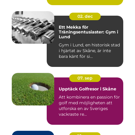
02. dec
Ett Mekka för
Träningsentusiaster: Gym i
Lund
Gym i Lund, en historisk stad
i hjärtat av Skåne, är inte
bara känt för si...
07. sep
Upptäck Golfresor i Skåne
Att kombinera en passion för
golf med möjligheten att
utforska en av Sveriges
vackraste re...