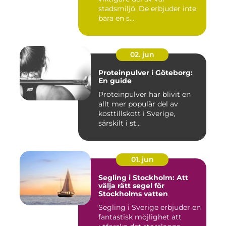
stadsmiljö. De erbjuder inte
bara en s...
02. jun
Proteinpulver i Göteborg:
En guide
Proteinpulver har blivit en
allt mer populär del av
kosttillskott i Sverige,
särskilt i st...
01. jun
Segling i Stockholm: Att
välja rätt segel för
Stockholms vatten
Segling i Sverige erbjuder en
fantastisk möjlighet att