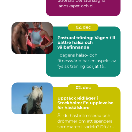
utforska det storslagna
landskapet och d...
02. dec
Postural träning: Vägen till
bättre hälsa och
välbefinnande
I dagens hälso- och
fitnessvärld har en aspekt av
fysisk träning börjat få...
02. dec
Upptäck Ridläger i
Stockholm: En upplevelse
för hästälskare
Är du hästintresserad och
drömmer om att spendera
sommaren i sadeln? Då är...