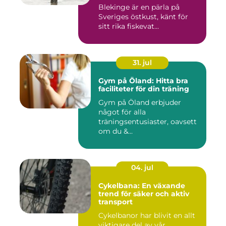
Blekinge är en pärla på
Sveriges östkust, känt för
sitt rika fiskevat...
31. jul
Gym på Öland: Hitta bra
faciliteter för din träning
Gym på Öland erbjuder
något för alla
träningsentusiaster, oavsett
om du &...
04. jul
Cykelbana: En växande
trend för säker och aktiv
transport
Cykelbanor har blivit en allt
viktigare del av vår