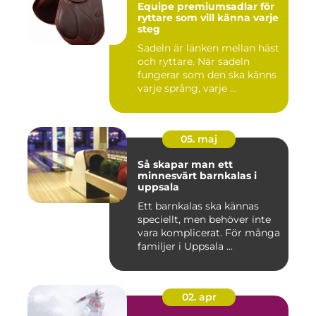
Equipe premiumsadlar för
ryttare som vill känna varje
steg
Sadeln är länken mellan häst
och ryttare. När sadeln
fungerar som den ska känns
varje språng, varje ...
05. maj
Så skapar man ett
minnesvärt barnkalas i
uppsala
Ett barnkalas ska kännas
speciellt, men behöver inte
vara komplicerat. För många
familjer i Uppsala ...
02. apr