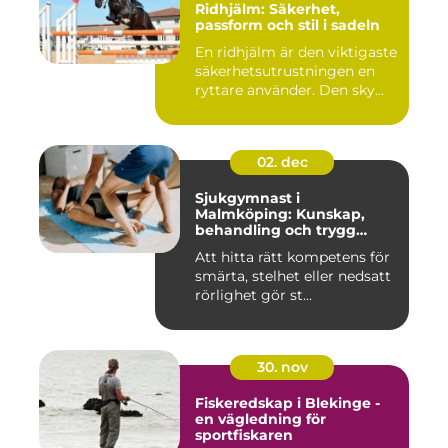
Ridhjälm: Säkerhet,
passform och stil i sadeln
En ridhjälm är den viktigaste
säkerhetsutrustningen en
ryttare använder. Den sky...
02. dec
Sjukgymnast i
Malmköping: Kunskap,
behandling och trygg
rehabilitering
Att hitta rätt kompetens för
smärta, stelhet eller nedsatt
rörlighet gör st...
30. nov
Fiskeredskap i Blekinge -
en vägledning för
sportfiskaren