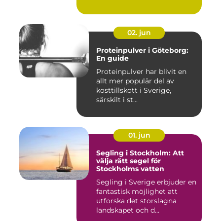
02. jun
Proteinpulver i Göteborg:
En guide
Proteinpulver har blivit en
allt mer populär del av
kosttillskott i Sverige,
särskilt i st...
01. jun
Segling i Stockholm: Att
välja rätt segel för
Stockholms vatten
Segling i Sverige erbjuder en
fantastisk möjlighet att
utforska det storslagna
landskapet och d...