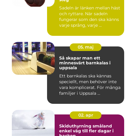
Sadeln är länken mellan häst
och ryttare. När sadeln
fungerar som den ska känns
varje språng, varje ...
05. maj
Så skapar man ett
minnesvärt barnkalas i
uppsala
Ett barnkalas ska kännas
speciellt, men behöver inte
vara komplicerat. För många
familjer i Uppsala ...
02. apr
Skiduthyrning småland
enkel väg till fler dagar i
backen