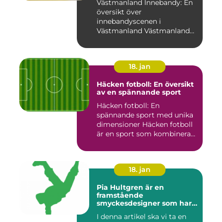
Västmanland Innebandy: En
översikt över
innebandyscenen i
Västmanland Västmanland
är en region i Sv...
18. jan
Häcken fotboll: En översikt
av en spännande sport
Häcken fotboll: En
spännande sport med unika
dimensioner Häcken fotboll
är en sport som kombinerar
...
18. jan
Pia Hultgren är en
framstående
smyckesdesigner som har
gjort sig känd för sina
I denna artikel ska vi ta en
unika och vackra smycken i