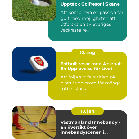
Upptäck Golfresor i Skåne
Att kombinera en passion för
golf med möjligheten att
utforska en av Sveriges
vackraste re...
10. aug
Fotbollsresor med Arsenal:
En Upplevelse för Livet
Att följa sitt favoritlag på
plats är en dröm för många
fotbollsfans...
18. jan
Västmanland Innebandy -
En översikt över
innebandyscenen i
Västmanland