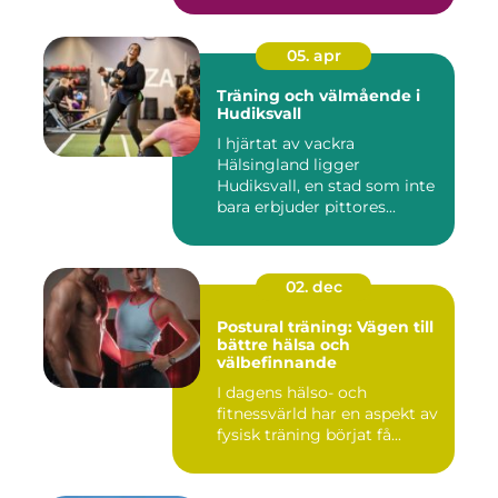
05. apr
Träning och välmående i
Hudiksvall
I hjärtat av vackra
Hälsingland ligger
Hudiksvall, en stad som inte
bara erbjuder pittores...
02. dec
Postural träning: Vägen till
bättre hälsa och
välbefinnande
I dagens hälso- och
fitnessvärld har en aspekt av
fysisk träning börjat få...