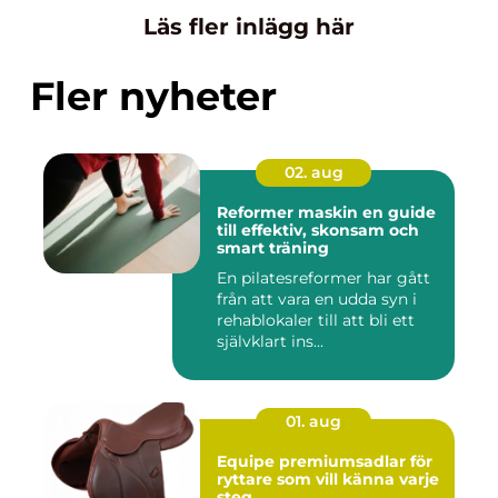
Läs fler inlägg här
Fler nyheter
02. aug
Reformer maskin en guide
till effektiv, skonsam och
smart träning
En pilatesreformer har gått
från att vara en udda syn i
rehablokaler till att bli ett
självklart ins...
01. aug
Equipe premiumsadlar för
ryttare som vill känna varje
steg