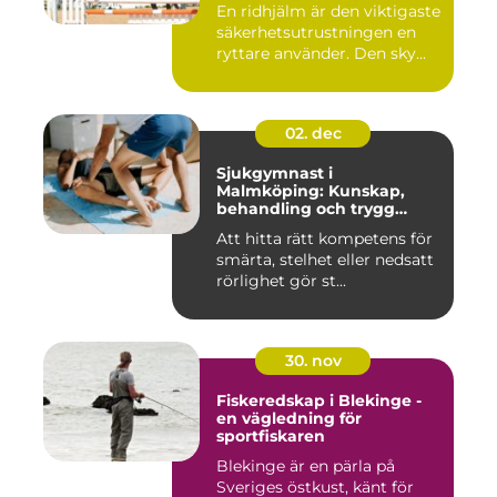
En ridhjälm är den viktigaste
säkerhetsutrustningen en
ryttare använder. Den sky...
02. dec
Sjukgymnast i
Malmköping: Kunskap,
behandling och trygg
rehabilitering
Att hitta rätt kompetens för
smärta, stelhet eller nedsatt
rörlighet gör st...
30. nov
Fiskeredskap i Blekinge -
en vägledning för
sportfiskaren
Blekinge är en pärla på
Sveriges östkust, känt för