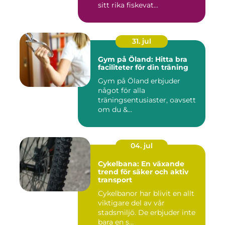
sitt rika fiskevat...
31. jul
Gym på Öland: Hitta bra
faciliteter för din träning
Gym på Öland erbjuder
något för alla
träningsentusiaster, oavsett
om du &...
04. jul
Cykelbana: En växande
trend för säker och aktiv
transport
Cykelbanor har blivit en allt
viktigare del av vår
stadsmiljö. De erbjuder inte
bara en s...