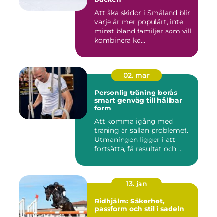
Att åka skidor i Småland blir
varje år mer populärt, inte
minst bland familjer som vill
kombinera ko...
02. mar
Personlig träning borås
smart genväg till hållbar
form
Att komma igång med
träning är sällan problemet.
Utmaningen ligger i att
fortsätta, få resultat och ...
13. jan
Ridhjälm: Säkerhet,
passform och stil i sadeln