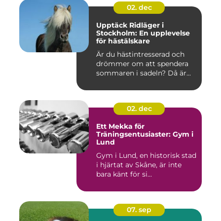
02. dec
Upptäck Ridläger i
Stockholm: En upplevelse
för hästälskare
Är du hästintresserad och
drömmer om att spendera
sommaren i sadeln? Då är...
02. dec
Ett Mekka för
Träningsentusiaster: Gym i
Lund
Gym i Lund, en historisk stad
i hjärtat av Skåne, är inte
bara känt för si...
07. sep