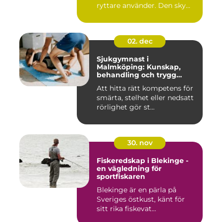
ryttare använder. Den sky...
02. dec
Sjukgymnast i
Malmköping: Kunskap,
behandling och trygg
rehabilitering
Att hitta rätt kompetens för
smärta, stelhet eller nedsatt
rörlighet gör st...
30. nov
Fiskeredskap i Blekinge -
en vägledning för
sportfiskaren
Blekinge är en pärla på
Sveriges östkust, känt för
sitt rika fiskevat...