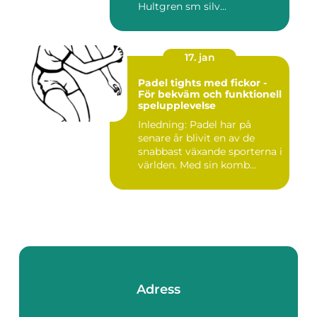
Hultgren sm silv...
17. jan
Padel tights med fickor -
För bekväm och funktionell
spelupplevelse
Inledning: Padel har på
senare år blivit en av de
snabbast växande sporterna i
världen. Med sin komb...
Adress