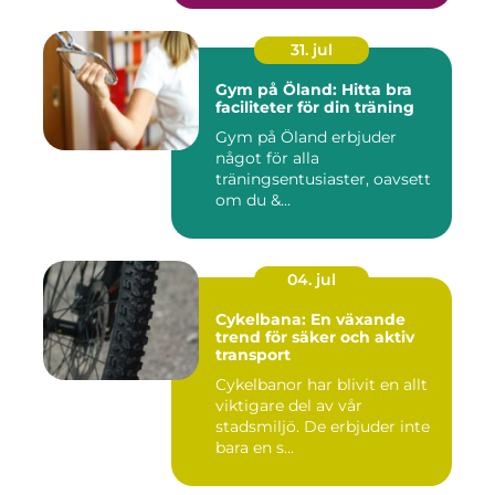
31. jul
Gym på Öland: Hitta bra
faciliteter för din träning
Gym på Öland erbjuder
något för alla
träningsentusiaster, oavsett
om du &...
04. jul
Cykelbana: En växande
trend för säker och aktiv
transport
Cykelbanor har blivit en allt
viktigare del av vår
stadsmiljö. De erbjuder inte
bara en s...