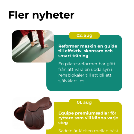
Fler nyheter
02. aug
Reformer maskin en guide
till effektiv, skonsam och
smart träning
En pilatesreformer har gått
från att vara en udda syn i
rehablokaler till att bli ett
självklart ins...
01. aug
Equipe premiumsadlar för
ryttare som vill känna varje
steg
Sadeln är länken mellan häst