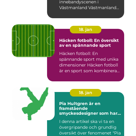
innebandyscenen i
Västmanland Västmanland
är en region i Sv...
18. jan
Häcken fotboll: En översikt
av en spännande sport
Häcken fotboll: En
spännande sport med unika
dimensioner Häcken fotboll
är en sport som kombinerar
...
18. jan
Pia Hultgren är en
framstående
smyckesdesigner som har
gjort sig känd för sina
I denna artikel ska vi ta en
unika och vackra smycken i
övergripande och grundlig
silver
översikt över fenomenet "Pia