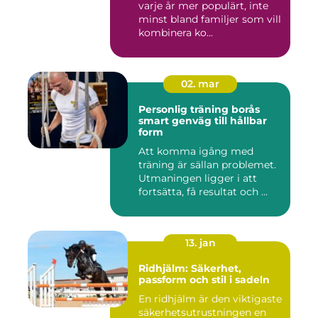
varje år mer populärt, inte
minst bland familjer som vill
kombinera ko...
02. mar
Personlig träning borås
smart genväg till hållbar
form
Att komma igång med
träning är sällan problemet.
Utmaningen ligger i att
fortsätta, få resultat och ...
13. jan
Ridhjälm: Säkerhet,
passform och stil i sadeln
En ridhjälm är den viktigaste
säkerhetsutrustningen en