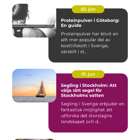
02. jun
Proteinpulver i Göteborg:
En guide
Proteinpulver har blivit en
allt mer populär del av
kosttillskott i Sverige,
särskilt i st...
01. jun
Segling i Stockholm: Att
välja rätt segel för
Stockholms vatten
Segling i Sverige erbjuder en
fantastisk möjlighet att
utforska det storslagna
landskapet och d...