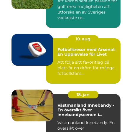
Att kombinera en passion för
golf med möjligheten att
utforska en av Sveriges
vackraste re...
10. aug
Fotbollsresor med Arsenal:
En Upplevelse för Livet
Att följa sitt favoritlag på
plats är en dröm för många
fotbollsfans...
18. jan
Västmanland Innebandy -
En översikt över
innebandyscenen i
Västmanland
Västmanland Innebandy: En
översikt över