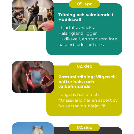
05. apr
Träning och välmående i
Hudiksvall
I hjärtat av vackra
Hälsingland ligger
Hudiksvall, en stad som inte
bara erbjuder pittores...
02. dec
Postural träning: Vägen till
bättre hälsa och
välbefinnande
I dagens hälso- och
fitnessvärld har en aspekt av
fysisk träning börjat få...
02. dec