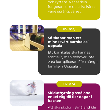
och ryttare. När sadeln
fungerar som den ska känns
varje språng, varje ...
05. maj
Så skapar man ett
minnesvärt barnkalas i
uppsala
Ett barnkalas ska kännas
speciellt, men behöver inte
vara komplicerat. För många
familjer i Uppsala ...
02. apr
Skiduthyrning småland
enkel väg till fler dagar i
backen
Att åka skidor i Småland blir