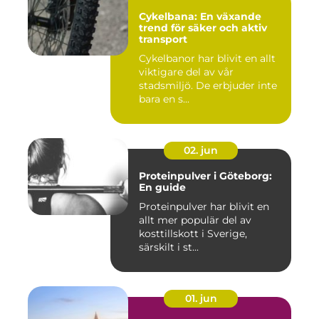
Cykelbana: En växande
trend för säker och aktiv
transport
Cykelbanor har blivit en allt
viktigare del av vår
stadsmiljö. De erbjuder inte
bara en s...
02. jun
Proteinpulver i Göteborg:
En guide
Proteinpulver har blivit en
allt mer populär del av
kosttillskott i Sverige,
särskilt i st...
01. jun