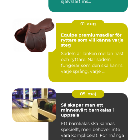
självklart ins...
01. aug
Equipe premiumsadlar för
ryttare som vill känna varje
steg
Sadeln är länken mellan häst
och ryttare. När sadeln
fungerar som den ska känns
varje språng, varje ...
05. maj
Så skapar man ett
minnesvärt barnkalas i
uppsala
Ett barnkalas ska kännas
speciellt, men behöver inte
vara komplicerat. För många