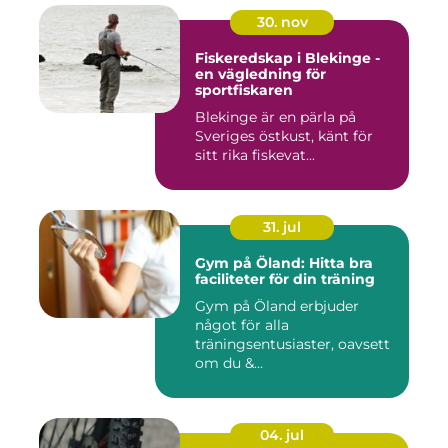
30. nov
Fiskeredskap i Blekinge -
en vägledning för
sportfiskaren
Blekinge är en pärla på
Sveriges östkust, känt för
sitt rika fiskevat...
31. jul
Gym på Öland: Hitta bra
faciliteter för din träning
Gym på Öland erbjuder
något för alla
träningsentusiaster, oavsett
om du &...
04. jul