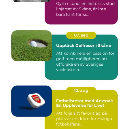
Gym i Lund, en historisk stad
i hjärtat av Skåne, är inte
bara känt för si...
07. sep
Upptäck Golfresor i Skåne
Att kombinera en passion för
golf med möjligheten att
utforska en av Sveriges
vackraste re...
10. aug
Fotbollsresor med Arsenal:
En Upplevelse för Livet
Att följa sitt favoritlag på
plats är en dröm för många
fotbollsfans...