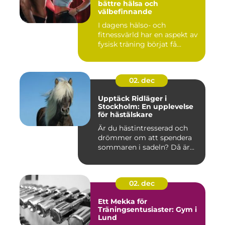
bättre hälsa och
välbefinnande
I dagens hälso- och
fitnessvärld har en aspekt av
fysisk träning börjat få...
02. dec
Upptäck Ridläger i
Stockholm: En upplevelse
för hästälskare
Är du hästintresserad och
drömmer om att spendera
sommaren i sadeln? Då är...
02. dec
Ett Mekka för
Träningsentusiaster: Gym i
Lund