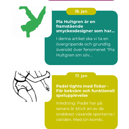
18. jan
Pia Hultgren är en
framstående
smyckesdesigner som har
gjort sig känd för sina
I denna artikel ska vi ta en
unika och vackra smycken i
övergripande och grundlig
silver
översikt över fenomenet "Pia
Hultgren sm silv...
17. jan
Padel tights med fickor -
För bekväm och funktionell
spelupplevelse
Inledning: Padel har på
senare år blivit en av de
snabbast växande sporterna i
världen. Med sin komb...