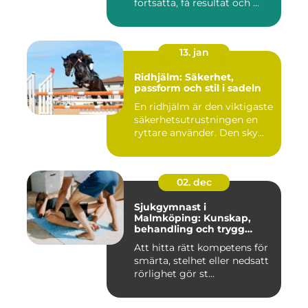
fortsätta, få resultat och ...
13. jan
Ridhjälm: Säkerhet,
passform och stil i sadeln
En ridhjälm är den viktigaste
säkerhetsutrustningen en
ryttare använder. Den sky...
02. dec
Sjukgymnast i
Malmköping: Kunskap,
behandling och trygg
rehabilitering
Att hitta rätt kompetens för
smärta, stelhet eller nedsatt
rörlighet gör st...