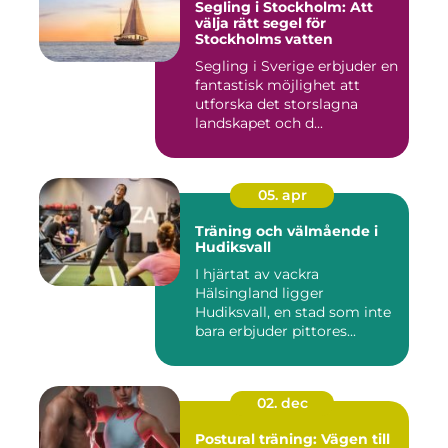
Segling i Stockholm: Att
välja rätt segel för
Stockholms vatten
Segling i Sverige erbjuder en
fantastisk möjlighet att
utforska det storslagna
landskapet och d...
05. apr
Träning och välmående i
Hudiksvall
I hjärtat av vackra
Hälsingland ligger
Hudiksvall, en stad som inte
bara erbjuder pittores...
02. dec
Postural träning: Vägen till