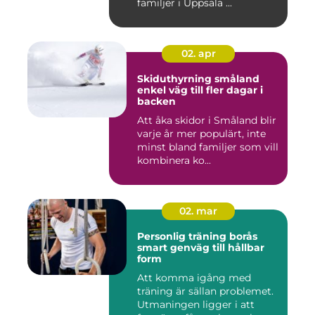
familjer i Uppsala ...
02. apr
Skiduthyrning småland
enkel väg till fler dagar i
backen
Att åka skidor i Småland blir
varje år mer populärt, inte
minst bland familjer som vill
kombinera ko...
02. mar
Personlig träning borås
smart genväg till hållbar
form
Att komma igång med
träning är sällan problemet.
Utmaningen ligger i att