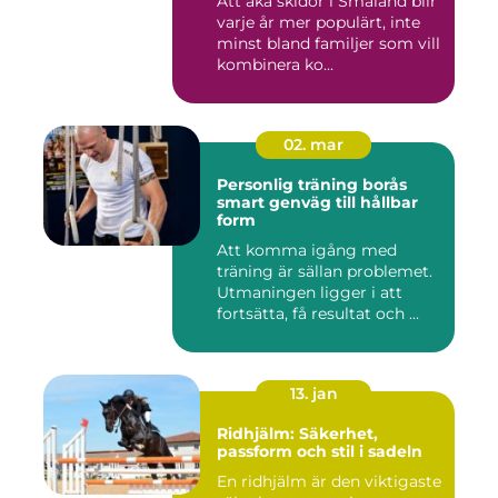
Att åka skidor i Småland blir
varje år mer populärt, inte
minst bland familjer som vill
kombinera ko...
02. mar
Personlig träning borås
smart genväg till hållbar
form
Att komma igång med
träning är sällan problemet.
Utmaningen ligger i att
fortsätta, få resultat och ...
13. jan
Ridhjälm: Säkerhet,
passform och stil i sadeln
En ridhjälm är den viktigaste