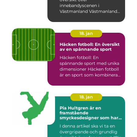
innebandyscenen i
Västmanland Västmanland
är en region i Sv...
18. jan
Häcken fotboll: En översikt
av en spännande sport
Häcken fotboll: En
spännande sport med unika
dimensioner Häcken fotboll
är en sport som kombinerar
...
18. jan
Pia Hultgren är en
framstående
smyckesdesigner som har
gjort sig känd för sina
I denna artikel ska vi ta en
unika och vackra smycken i
övergripande och grundlig
silver