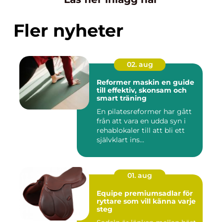
Fler nyheter
02. aug
Reformer maskin en guide
till effektiv, skonsam och
smart träning
En pilatesreformer har gått
från att vara en udda syn i
rehablokaler till att bli ett
självklart ins...
01. aug
Equipe premiumsadlar för
ryttare som vill känna varje
steg