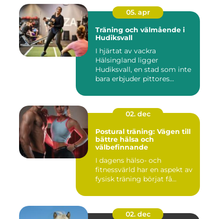
05. apr
Träning och välmående i
Hudiksvall
I hjärtat av vackra
Hälsingland ligger
Hudiksvall, en stad som inte
bara erbjuder pittores...
02. dec
Postural träning: Vägen till
bättre hälsa och
välbefinnande
I dagens hälso- och
fitnessvärld har en aspekt av
fysisk träning börjat få...
02. dec