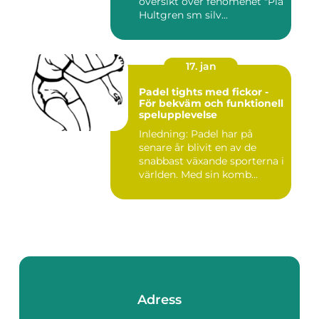
översikt över fenomenet "Pia
Hultgren sm silv...
17. jan
Padel tights med fickor -
För bekväm och funktionell
spelupplevelse
Inledning: Padel har på
senare år blivit en av de
snabbast växande sporterna i
världen. Med sin komb...
Adress