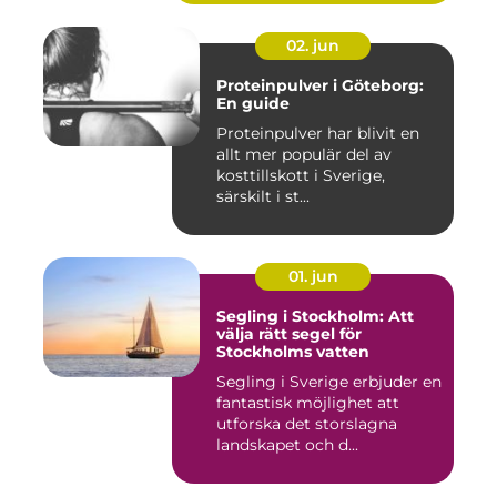
02. jun
Proteinpulver i Göteborg:
En guide
Proteinpulver har blivit en
allt mer populär del av
kosttillskott i Sverige,
särskilt i st...
01. jun
Segling i Stockholm: Att
välja rätt segel för
Stockholms vatten
Segling i Sverige erbjuder en
fantastisk möjlighet att
utforska det storslagna
landskapet och d...