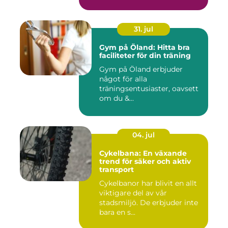
31. jul
Gym på Öland: Hitta bra
faciliteter för din träning
Gym på Öland erbjuder
något för alla
träningsentusiaster, oavsett
om du &...
04. jul
Cykelbana: En växande
trend för säker och aktiv
transport
Cykelbanor har blivit en allt
viktigare del av vår
stadsmiljö. De erbjuder inte
bara en s...