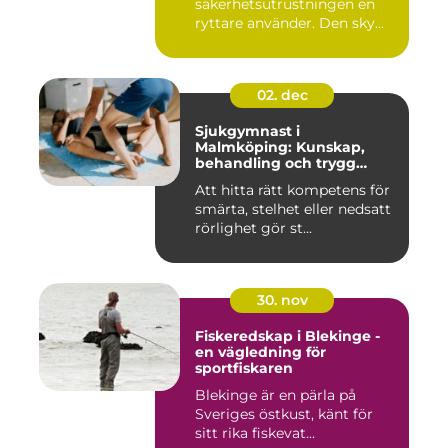
säkerhetsutrustningen en
ryttare använder. Den sky...
02. dec
Sjukgymnast i
Malmköping: Kunskap,
behandling och trygg
rehabilitering
Att hitta rätt kompetens för
smärta, stelhet eller nedsatt
rörlighet gör st...
30. nov
Fiskeredskap i Blekinge -
en vägledning för
sportfiskaren
Blekinge är en pärla på
Sveriges östkust, känt för
sitt rika fiskevat...