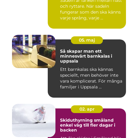
Sadeln är länken mellan häst
och ryttare. När sadeln
fungerar som den ska känns
varje språng, varje ...
05. maj
Så skapar man ett
minnesvärt barnkalas i
uppsala
Ett barnkalas ska kännas
speciellt, men behöver inte
vara komplicerat. För många
familjer i Uppsala ...
02. apr
Skiduthyrning småland
enkel väg till fler dagar i
backen