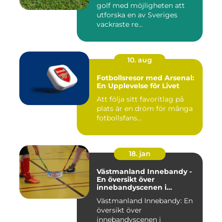
golf med möjligheten att
utforska en av Sveriges
vackraste re...
10. aug
Fotbollsresor med Arsenal:
En Upplevelse för Livet
Att följa sitt favoritlag på
plats är en dröm för många
fotbollsfans...
18. jan
Västmanland Innebandy -
En översikt över
innebandyscenen i
Västmanland
Västmanland Innebandy: En
översikt över
innebandyscenen i