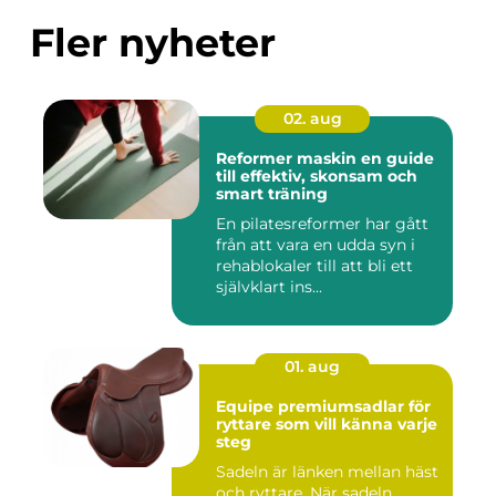
Fler nyheter
02. aug
Reformer maskin en guide
till effektiv, skonsam och
smart träning
En pilatesreformer har gått
från att vara en udda syn i
rehablokaler till att bli ett
självklart ins...
01. aug
Equipe premiumsadlar för
ryttare som vill känna varje
steg
Sadeln är länken mellan häst
och ryttare. När sadeln