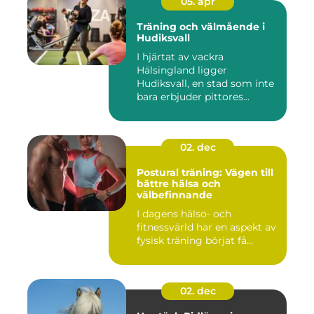
05. apr
Träning och välmående i
Hudiksvall
I hjärtat av vackra
Hälsingland ligger
Hudiksvall, en stad som inte
bara erbjuder pittores...
02. dec
Postural träning: Vägen till
bättre hälsa och
välbefinnande
I dagens hälso- och
fitnessvärld har en aspekt av
fysisk träning börjat få...
02. dec