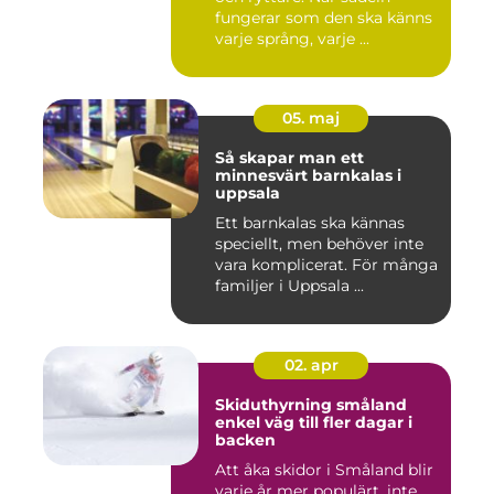
fungerar som den ska känns
varje språng, varje ...
05. maj
Så skapar man ett
minnesvärt barnkalas i
uppsala
Ett barnkalas ska kännas
speciellt, men behöver inte
vara komplicerat. För många
familjer i Uppsala ...
02. apr
Skiduthyrning småland
enkel väg till fler dagar i
backen
Att åka skidor i Småland blir
varje år mer populärt, inte