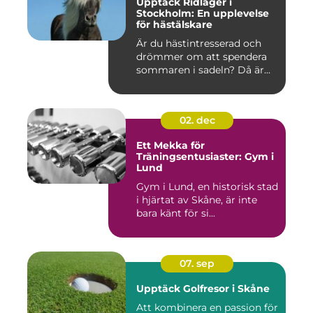
Upptäck Ridläger i
Stockholm: En upplevelse
för hästälskare
Är du hästintresserad och
drömmer om att spendera
sommaren i sadeln? Då är...
02. dec
Ett Mekka för
Träningsentusiaster: Gym i
Lund
Gym i Lund, en historisk stad
i hjärtat av Skåne, är inte
bara känt för si...
07. sep
Upptäck Golfresor i Skåne
Att kombinera en passion för