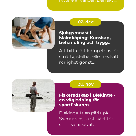
ryttare använder. Den sky...
02. dec
Sjukgymnast i
Malmköping: Kunskap,
behandling och trygg
rehabilitering
Att hitta rätt kompetens för
smärta, stelhet eller nedsatt
rörlighet gör st...
30. nov
Fiskeredskap i Blekinge -
en vägledning för
sportfiskaren
Blekinge är en pärla på
Sveriges östkust, känt för
sitt rika fiskevat...