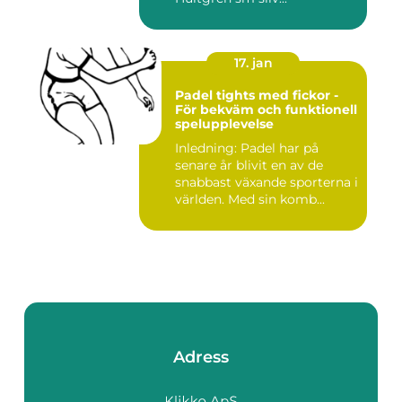
17. jan
Padel tights med fickor -
För bekväm och funktionell
spelupplevelse
Inledning: Padel har på
senare år blivit en av de
snabbast växande sporterna i
världen. Med sin komb...
Adress