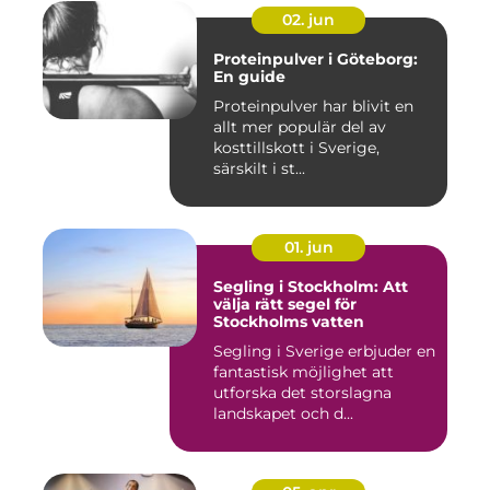
02. jun
Proteinpulver i Göteborg:
En guide
Proteinpulver har blivit en
allt mer populär del av
kosttillskott i Sverige,
särskilt i st...
01. jun
Segling i Stockholm: Att
välja rätt segel för
Stockholms vatten
Segling i Sverige erbjuder en
fantastisk möjlighet att
utforska det storslagna
landskapet och d...