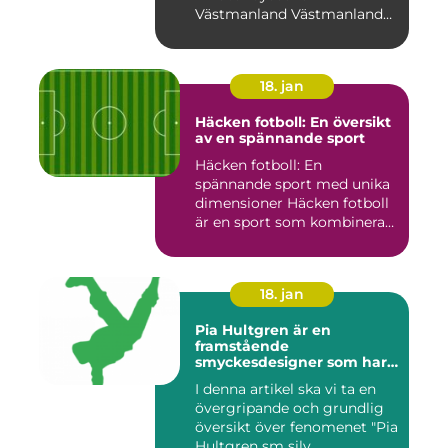
Västmanland Västmanland
är en region i Sv...
18. jan
Häcken fotboll: En översikt
av en spännande sport
Häcken fotboll: En
spännande sport med unika
dimensioner Häcken fotboll
är en sport som kombinerar
...
18. jan
Pia Hultgren är en
framstående
smyckesdesigner som har
gjort sig känd för sina
I denna artikel ska vi ta en
unika och vackra smycken i
övergripande och grundlig
silver
översikt över fenomenet "Pia
Hultgren sm silv...