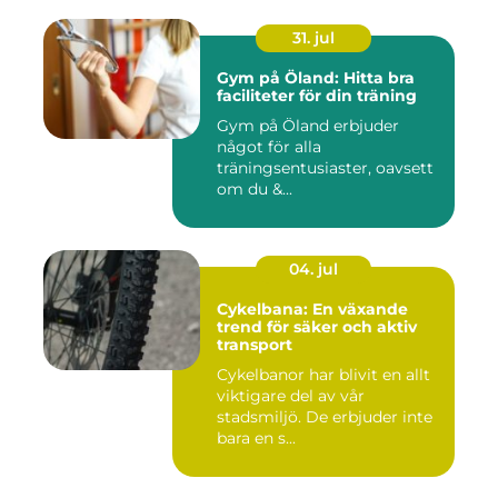
31. jul
Gym på Öland: Hitta bra
faciliteter för din träning
Gym på Öland erbjuder
något för alla
träningsentusiaster, oavsett
om du &...
04. jul
Cykelbana: En växande
trend för säker och aktiv
transport
Cykelbanor har blivit en allt
viktigare del av vår
stadsmiljö. De erbjuder inte
bara en s...