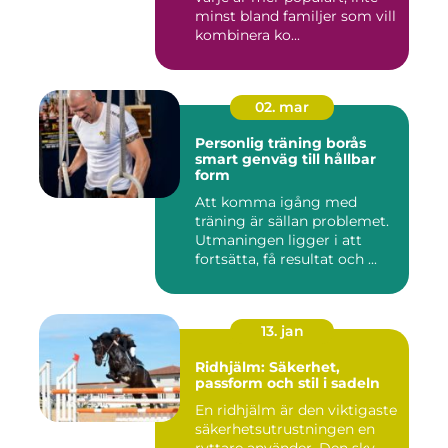
minst bland familjer som vill
kombinera ko...
02. mar
Personlig träning borås
smart genväg till hållbar
form
Att komma igång med
träning är sällan problemet.
Utmaningen ligger i att
fortsätta, få resultat och ...
13. jan
Ridhjälm: Säkerhet,
passform och stil i sadeln
En ridhjälm är den viktigaste
säkerhetsutrustningen en