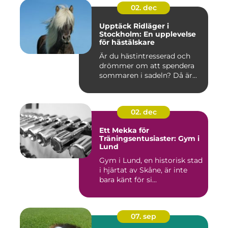
02. dec
Upptäck Ridläger i
Stockholm: En upplevelse
för hästälskare
Är du hästintresserad och
drömmer om att spendera
sommaren i sadeln? Då är...
02. dec
Ett Mekka för
Träningsentusiaster: Gym i
Lund
Gym i Lund, en historisk stad
i hjärtat av Skåne, är inte
bara känt för si...
07. sep