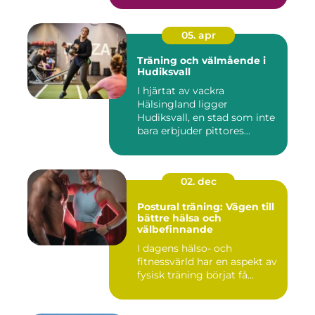
05. apr
Träning och välmående i
Hudiksvall
I hjärtat av vackra
Hälsingland ligger
Hudiksvall, en stad som inte
bara erbjuder pittores...
02. dec
Postural träning: Vägen till
bättre hälsa och
välbefinnande
I dagens hälso- och
fitnessvärld har en aspekt av
fysisk träning börjat få...