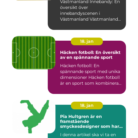
Västmanland Innebandy: En
översikt över
innebandyscenen i
Västmanland Västmanland
är en region i Sv...
18. jan
Häcken fotboll: En översikt
av en spännande sport
Häcken fotboll: En
spännande sport med unika
dimensioner Häcken fotboll
är en sport som kombinerar
...
18. jan
Pia Hultgren är en
framstående
smyckesdesigner som har
gjort sig känd för sina
I denna artikel ska vi ta en
unika och vackra smycken i