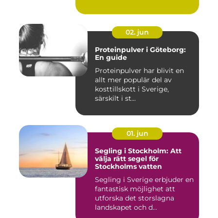
02. jun
Proteinpulver i Göteborg:
En guide
Proteinpulver har blivit en
allt mer populär del av
kosttillskott i Sverige,
särskilt i st...
01. jun
Segling i Stockholm: Att
välja rätt segel för
Stockholms vatten
Segling i Sverige erbjuder en
fantastisk möjlighet att
utforska det storslagna
landskapet och d...