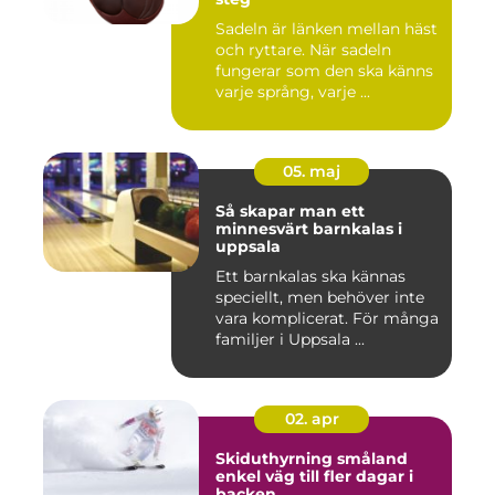
Sadeln är länken mellan häst
och ryttare. När sadeln
fungerar som den ska känns
varje språng, varje ...
05. maj
Så skapar man ett
minnesvärt barnkalas i
uppsala
Ett barnkalas ska kännas
speciellt, men behöver inte
vara komplicerat. För många
familjer i Uppsala ...
02. apr
Skiduthyrning småland
enkel väg till fler dagar i
backen