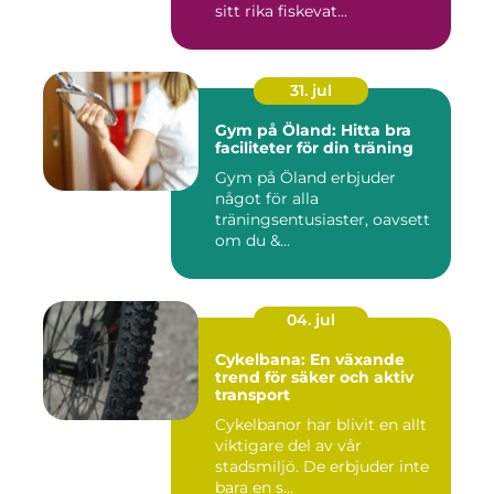
sitt rika fiskevat...
31. jul
Gym på Öland: Hitta bra
faciliteter för din träning
Gym på Öland erbjuder
något för alla
träningsentusiaster, oavsett
om du &...
04. jul
Cykelbana: En växande
trend för säker och aktiv
transport
Cykelbanor har blivit en allt
viktigare del av vår
stadsmiljö. De erbjuder inte
bara en s...