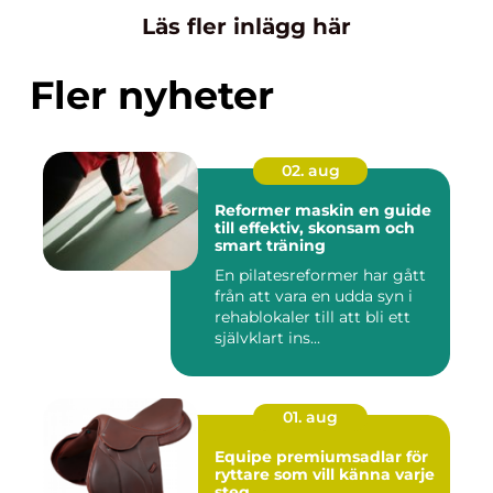
Läs fler inlägg här
Fler nyheter
02. aug
Reformer maskin en guide
till effektiv, skonsam och
smart träning
En pilatesreformer har gått
från att vara en udda syn i
rehablokaler till att bli ett
självklart ins...
01. aug
Equipe premiumsadlar för
ryttare som vill känna varje
steg