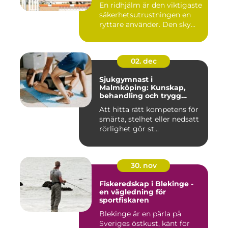
En ridhjälm är den viktigaste
säkerhetsutrustningen en
ryttare använder. Den sky...
02. dec
Sjukgymnast i
Malmköping: Kunskap,
behandling och trygg
rehabilitering
Att hitta rätt kompetens för
smärta, stelhet eller nedsatt
rörlighet gör st...
30. nov
Fiskeredskap i Blekinge -
en vägledning för
sportfiskaren
Blekinge är en pärla på
Sveriges östkust, känt för