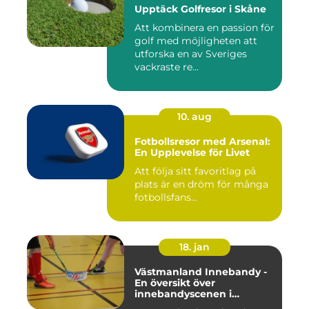
Upptäck Golfresor i Skåne
Att kombinera en passion för
golf med möjligheten att
utforska en av Sveriges
vackraste re...
10. aug
Fotbollsresor med Arsenal:
En Upplevelse för Livet
Att följa sitt favoritlag på
plats är en dröm för många
fotbollsfans...
18. jan
Västmanland Innebandy -
En översikt över
innebandyscenen i
Västmanland