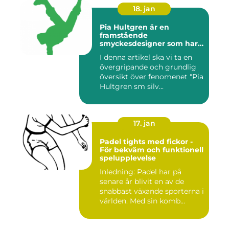
18. jan
Pia Hultgren är en
framstående
smyckesdesigner som har
gjort sig känd för sina
I denna artikel ska vi ta en
unika och vackra smycken i
övergripande och grundlig
silver
översikt över fenomenet "Pia
Hultgren sm silv...
17. jan
Padel tights med fickor -
För bekväm och funktionell
spelupplevelse
Inledning: Padel har på
senare år blivit en av de
snabbast växande sporterna i
världen. Med sin komb...