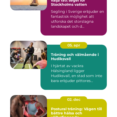
välja rätt segel för
Stockholms vatten
Segling i Sverige erbjuder en
fantastisk möjlighet att
utforska det storslagna
landskapet och d...
05. apr
Träning och välmående i
Hudiksvall
I hjärtat av vackra
Hälsingland ligger
Hudiksvall, en stad som inte
bara erbjuder pittores...
02. dec
Postural träning: Vägen till
bättre hälsa och