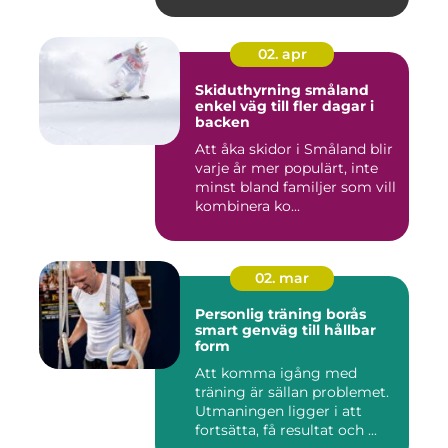
02. apr
Skiduthyrning småland
enkel väg till fler dagar i
backen
Att åka skidor i Småland blir
varje år mer populärt, inte
minst bland familjer som vill
kombinera ko...
02. mar
Personlig träning borås
smart genväg till hållbar
form
Att komma igång med
träning är sällan problemet.
Utmaningen ligger i att
fortsätta, få resultat och ...