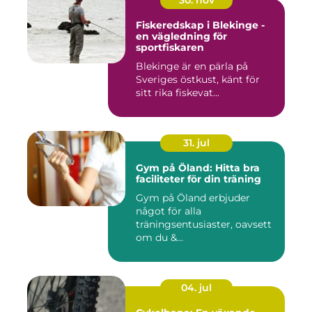
30. nov
Fiskeredskap i Blekinge -
en vägledning för
sportfiskaren
Blekinge är en pärla på
Sveriges östkust, känt för
sitt rika fiskevat...
31. jul
Gym på Öland: Hitta bra
faciliteter för din träning
Gym på Öland erbjuder
något för alla
träningsentusiaster, oavsett
om du &...
04. jul