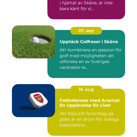
i hjärtat av Skåne, är inte
bara känt för si...
07. sep
Upptäck Golfresor i Skåne
Att kombinera en passion för
golf med möjligheten att
utforska en av Sveriges
vackraste re...
10. aug
Fotbollsresor med Arsenal:
En Upplevelse för Livet
Att följa sitt favoritlag på
plats är en dröm för många
fotbollsfans...