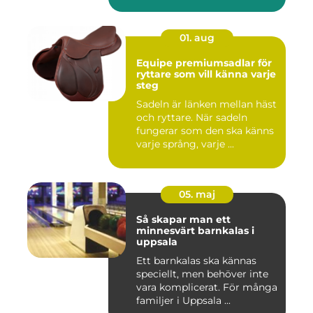
01. aug
Equipe premiumsadlar för
ryttare som vill känna varje
steg
Sadeln är länken mellan häst
och ryttare. När sadeln
fungerar som den ska känns
varje språng, varje ...
05. maj
Så skapar man ett
minnesvärt barnkalas i
uppsala
Ett barnkalas ska kännas
speciellt, men behöver inte
vara komplicerat. För många
familjer i Uppsala ...