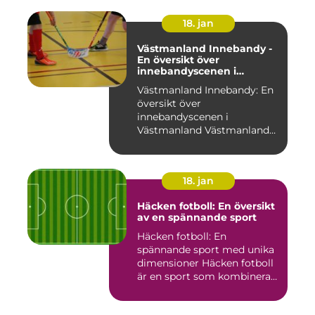
18. jan
Västmanland Innebandy -
En översikt över
innebandyscenen i
Västmanland
Västmanland Innebandy: En
översikt över
innebandyscenen i
Västmanland Västmanland
är en region i Sv...
18. jan
Häcken fotboll: En översikt
av en spännande sport
Häcken fotboll: En
spännande sport med unika
dimensioner Häcken fotboll
är en sport som kombinerar
...