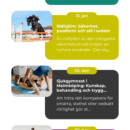
13. jan
Ridhjälm: Säkerhet,
passform och stil i sadeln
En ridhjälm är den viktigaste
säkerhetsutrustningen en
ryttare använder. Den sky...
02. dec
Sjukgymnast i
Malmköping: Kunskap,
behandling och trygg
rehabilitering
Att hitta rätt kompetens för
smärta, stelhet eller nedsatt
rörlighet gör st...