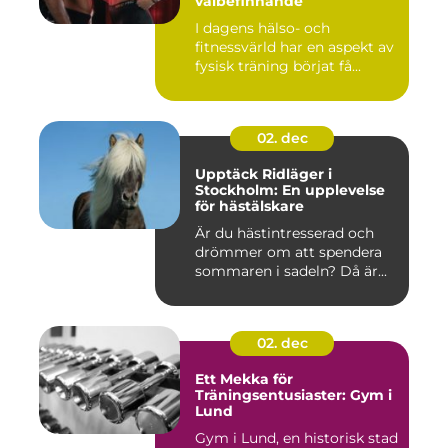
välbefinnande
I dagens hälso- och
fitnessvärld har en aspekt av
fysisk träning börjat få...
02. dec
Upptäck Ridläger i
Stockholm: En upplevelse
för hästälskare
Är du hästintresserad och
drömmer om att spendera
sommaren i sadeln? Då är...
02. dec
Ett Mekka för
Träningsentusiaster: Gym i
Lund
Gym i Lund, en historisk stad