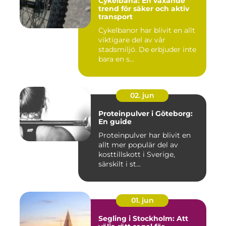
Cykelbana: En växande
trend för säker och aktiv
transport
Cykelbanor har blivit en allt
viktigare del av vår
stadsmiljö. De erbjuder inte
bara en s...
02. jun
Proteinpulver i Göteborg:
En guide
Proteinpulver har blivit en
allt mer populär del av
kosttillskott i Sverige,
särskilt i st...
01. jun
Segling i Stockholm: Att