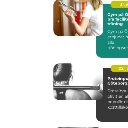
31. j
Gym på Öl
bra facilit
träning
Gym på Ö
erbjuder n
alla
träningsen
oavsett om
02. 
Proteinpu
Göteborg:
Proteinpu
blivit en a
populär de
kosttillsko
särskilt i st