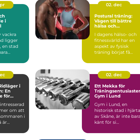
apr
02. dec
ch
Postural träning:
e i
Vägen till bättre
l
hälsa och
välbefinnande
v vackra
I dagens hälso- och
d ligger
fitnessvärld har en
, en stad
aspekt av fysisk
bara
träning börjat få...
ttores...
dec
02. dec
idläger i
Ett Mekka för
m: En
Träningsentusiaster
e för
Gym i Lund
re
intresserad
Gym i Lund, en
mer om att
historisk stad i hjärt
sommaren i
av Skåne, är inte bar
är...
känt för si...