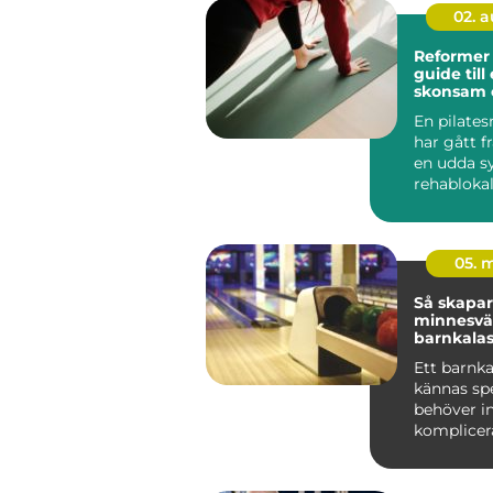
02. 
Reformer 
guide till 
skonsam 
träning
En pilate
har gått f
en udda sy
rehablokale
ett självkla
05. 
Så skapar
minnesvä
barnkalas
Ett barnka
kännas spe
behöver in
komplicera
många fam
Uppsala ...