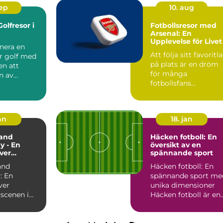
sep
10. aug
olfresor i
Fotbollsresor med
Arsenal: En
Upplevelse för Livet
nera en
Att följa sitt favoritl
ör golf med
på plats är en dröm
en att
för många
n av
fotbollsfans...
vackraste
an
18. jan
and
Häcken fotboll: En
y - En
översikt av en
över
spännande sport
yscenen i
and
Häcken fotboll: En
and
: En
spännande sport me
ver
unika dimensioner
scenen i
Häcken fotboll är en
and
sport som
nd är en
kombinerar ...
..