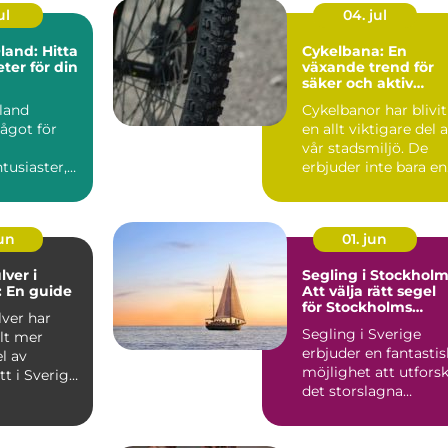
ul
04. jul
and: Hitta
Cykelbana: En
eter för din
växande trend för
säker och aktiv
transport
land
Cykelbanor har blivit
ågot för
en allt viktigare del 
vår stadsmiljö. De
tusiaster,
erbjuder inte bara en
 du &...
s...
jun
01. jun
lver i
Segling i Stockholm
 En guide
Att välja rätt segel
för Stockholms
lver har
vatten
Segling i Sverige
llt mer
erbjuder en fantastis
l av
möjlighet att utfors
tt i Sverige,
det storslagna
...
landskapet och d...