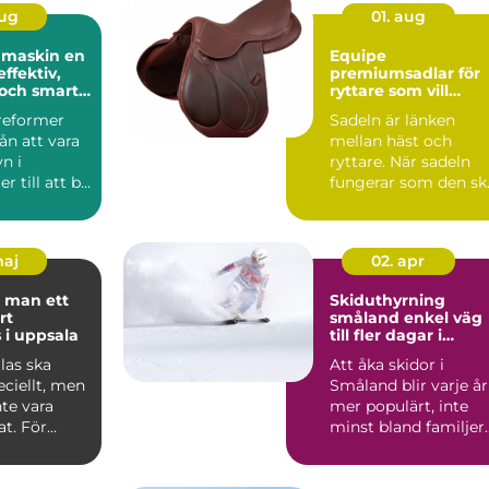
aug
01. aug
maskin en
Equipe
effektiv,
premiumsadlar för
och smart
ryttare som vill
känna varje steg
sreformer
Sadeln är länken
rån att vara
mellan häst och
n i
ryttare. När sadeln
r till att bli
fungerar som den sk
rt ins...
känns varje språng,
varje ...
maj
02. apr
 man ett
Skiduthyrning
rt
småland enkel väg
 i uppsala
till fler dagar i
backen
las ska
Att åka skidor i
ciellt, men
Småland blir varje år
te vara
mer populärt, inte
t. För
minst bland familjer
iljer i
som vill kombinera
ko...