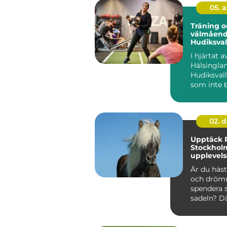
05. 
Träning o
välmåend
Hudiksval
I hjärtat a
Hälsinglan
Hudiksvall
som inte 
erbjuder pi
02. 
Upptäck R
Stockhol
upplevels
hästälska
Är du häst
och dröm
spendera 
sadeln? Då 