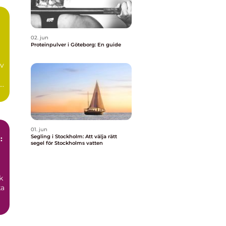
02. jun
Proteinpulver i Göteborg: En guide
av
01. jun
Segling i Stockholm: Att välja rätt
:
segel för Stockholms vatten
k
ka