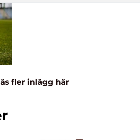
äs fler inlägg här
er