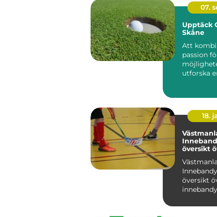
07. 
Upptäck G
Skåne
Att kombi
passion f
möjlighet
utforska e
Sveriges 
re...
18. j
Västmanl
Inneband
översikt 
inneband
Västmanl
Västmanl
Innebandy
översikt ö
innebandy
Västmanl
Västmanla
region i Sv.