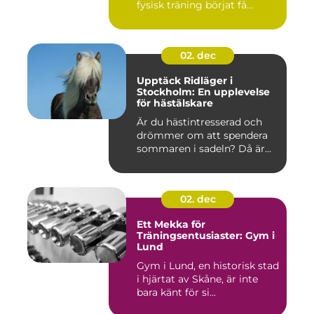
fysisk träning börjat få...
02. dec
Upptäck Ridläger i
Stockholm: En upplevelse
för hästälskare
Är du hästintresserad och
drömmer om att spendera
sommaren i sadeln? Då är...
02. dec
Ett Mekka för
Träningsentusiaster: Gym i
Lund
Gym i Lund, en historisk stad
i hjärtat av Skåne, är inte
bara känt för si...