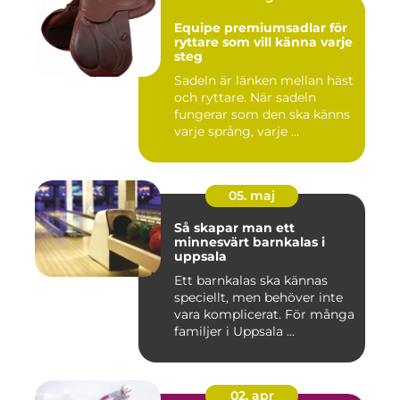
Equipe premiumsadlar för
ryttare som vill känna varje
steg
Sadeln är länken mellan häst
och ryttare. När sadeln
fungerar som den ska känns
varje språng, varje ...
05. maj
Så skapar man ett
minnesvärt barnkalas i
uppsala
Ett barnkalas ska kännas
speciellt, men behöver inte
vara komplicerat. För många
familjer i Uppsala ...
02. apr