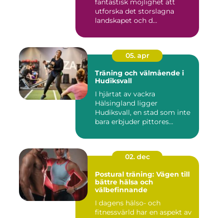
fantastisk möjlighet att
utforska det storslagna
landskapet och d...
05. apr
Träning och välmående i
Hudiksvall
I hjärtat av vackra
Hälsingland ligger
Hudiksvall, en stad som inte
bara erbjuder pittores...
02. dec
Postural träning: Vägen till
bättre hälsa och
välbefinnande
I dagens hälso- och
fitnessvärld har en aspekt av