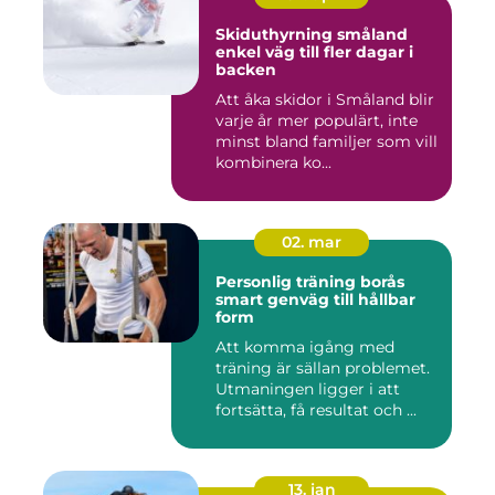
Skiduthyrning småland
enkel väg till fler dagar i
backen
Att åka skidor i Småland blir
varje år mer populärt, inte
minst bland familjer som vill
kombinera ko...
02. mar
Personlig träning borås
smart genväg till hållbar
form
Att komma igång med
träning är sällan problemet.
Utmaningen ligger i att
fortsätta, få resultat och ...
13. jan