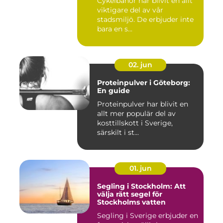
Cykelbanor har blivit en allt
viktigare del av vår
stadsmiljö. De erbjuder inte
bara en s...
02. jun
Proteinpulver i Göteborg:
En guide
Proteinpulver har blivit en
allt mer populär del av
kosttillskott i Sverige,
särskilt i st...
01. jun
Segling i Stockholm: Att
välja rätt segel för
Stockholms vatten
Segling i Sverige erbjuder en