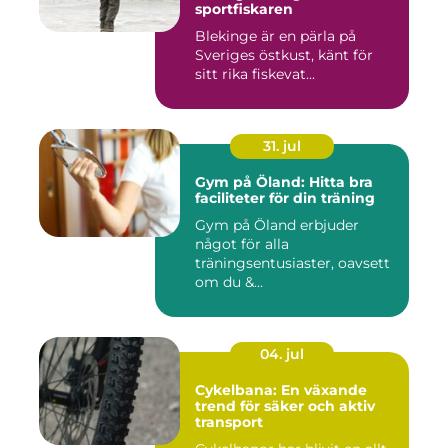
sportfiskaren
Blekinge är en pärla på
Sveriges östkust, känt för
sitt rika fiskevat...
31. jul
Gym på Öland: Hitta bra
faciliteter för din träning
Gym på Öland erbjuder
något för alla
träningsentusiaster, oavsett
om du &...
04. jul
Cykelbana: En växande
trend för säker och aktiv
transport