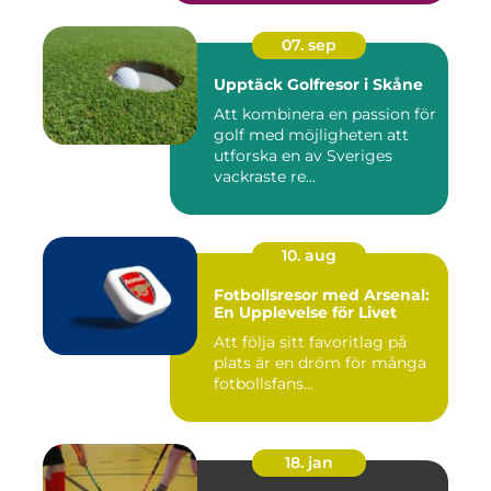
07. sep
Upptäck Golfresor i Skåne
Att kombinera en passion för
golf med möjligheten att
utforska en av Sveriges
vackraste re...
10. aug
Fotbollsresor med Arsenal:
En Upplevelse för Livet
Att följa sitt favoritlag på
plats är en dröm för många
fotbollsfans...
18. jan