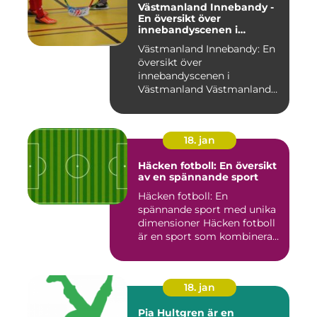
Västmanland Innebandy -
En översikt över
innebandyscenen i
Västmanland
Västmanland Innebandy: En
översikt över
innebandyscenen i
Västmanland Västmanland
är en region i Sv...
18. jan
Häcken fotboll: En översikt
av en spännande sport
Häcken fotboll: En
spännande sport med unika
dimensioner Häcken fotboll
är en sport som kombinerar
...
18. jan
Pia Hultgren är en