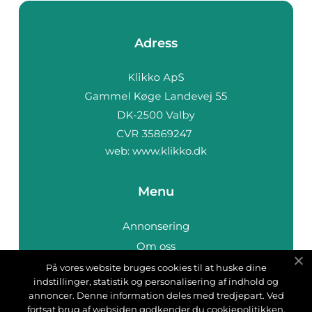
Adress
web:
www.klikko.dk
Menu
Annonsering
Om oss
Cookies
På vores website bruges cookies til at huske dine
indstillinger, statistik og personalisering af indhold og
Kontakta oss
annoncer. Denne information deles med tredjepart. Ved
Sitemap
fortsat brug af websiden godkender du cookiepolitikken.