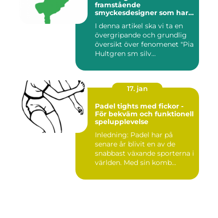
framstående
smyckesdesigner som har
gjort sig känd för sina
I denna artikel ska vi ta en
unika och vackra smycken i
övergripande och grundlig
silver
översikt över fenomenet "Pia
Hultgren sm silv...
17. jan
Padel tights med fickor -
För bekväm och funktionell
spelupplevelse
Inledning: Padel har på
senare år blivit en av de
snabbast växande sporterna i
världen. Med sin komb...