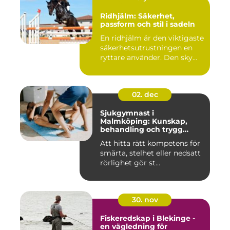
Ridhjälm: Säkerhet,
passform och stil i sadeln
En ridhjälm är den viktigaste
säkerhetsutrustningen en
ryttare använder. Den sky...
02. dec
Sjukgymnast i
Malmköping: Kunskap,
behandling och trygg
rehabilitering
Att hitta rätt kompetens för
smärta, stelhet eller nedsatt
rörlighet gör st...
30. nov
Fiskeredskap i Blekinge -
en vägledning för