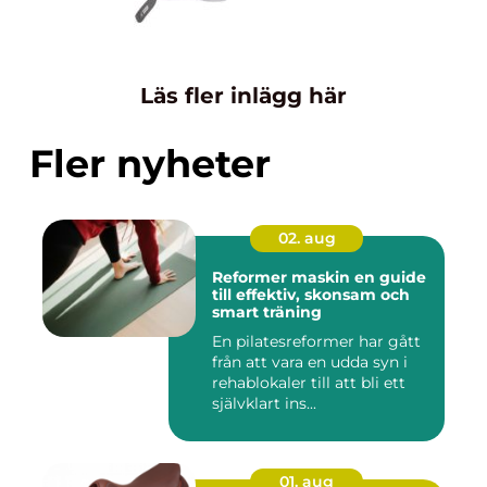
Läs fler inlägg här
Fler nyheter
02. aug
Reformer maskin en guide
till effektiv, skonsam och
smart träning
En pilatesreformer har gått
från att vara en udda syn i
rehablokaler till att bli ett
självklart ins...
01. aug