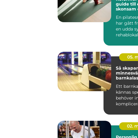
guide till 
skonsam 
träning
En pilate
har gått f
en udda sy
rehablokale
ett självkla
05. 
Så skapar
minnesvä
barnkalas
Ett barnka
kännas spe
behöver in
komplicera
många fam
Uppsala ...
02. 
Personlig