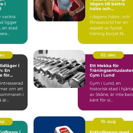
e i
Vägen till bättre
l
hälsa och
välbefinnande
v vackra
I dagens hälso- och
d ligger
fitnessvärld har en
, en stad
aspekt av fysisk
bara
träning börjat få...
ttores...
dec
02. dec
idläger i
Ett Mekka för
m: En
Träningsentusiaster
e för
Gym i Lund
re
intresserad
Gym i Lund, en
mer om att
historisk stad i hjärt
sommaren i
av Skåne, är inte bar
är...
känt för si...
sep
10. aug
olfresor i
Fotbollsresor med