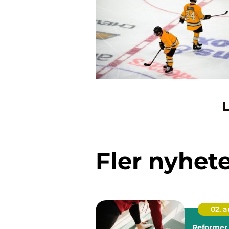
L
Fler nyhet
02. 
Reformer 