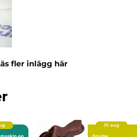
äs fler inlägg här
er
aug
01. aug
maskin en
Equipe