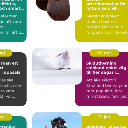
effektiv,
premiumsadlar för
och smart
ryttare som vill
känna varje steg
sreformer
Sadeln är länken
rån att vara
mellan häst och
n i
ryttare. När sadeln
r till att bli
fungerar som den sk
rt ins...
känns varje språng,
varje ...
maj
02. apr
 man ett
Skiduthyrning
rt
småland enkel väg
 i uppsala
till fler dagar i
backen
las ska
Att åka skidor i
ciellt, men
Småland blir varje år
te vara
mer populärt, inte
t. För
minst bland familjer
iljer i
som vill kombinera
ko...
mar
13. jan
 träning
Ridhjälm: Säkerhet,