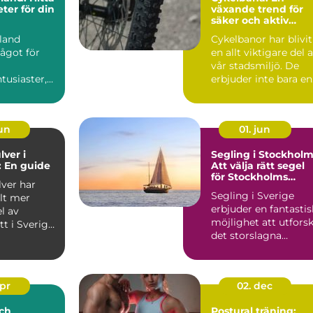
eter för din
växande trend för
säker och aktiv
transport
land
Cykelbanor har blivit
ågot för
en allt viktigare del 
vår stadsmiljö. De
tusiaster,
erbjuder inte bara en
 du &...
s...
jun
01. jun
lver i
Segling i Stockholm
 En guide
Att välja rätt segel
för Stockholms
lver har
vatten
Segling i Sverige
llt mer
erbjuder en fantastis
l av
möjlighet att utfors
tt i Sverige,
det storslagna
...
landskapet och d...
apr
02. dec
ch
Postural träning: