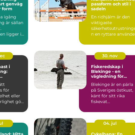
passform och stil i
ar form
sadeln
a igång
En ridhjälm är den
g är sällan
viktigaste
.
säkerhetsutrustning
n ligger i
n en ryttare använde
ta, få
Den sky...
h ...
dec
30. nov
ast i
Fiskeredskap i
ng:
Blekinge - en
vägledning för
ng och
sportfiskaren
ätt
Blekinge är en pärla
abilitering
 för
på Sveriges östkust,
elhet eller
känt för sitt rika
rlighet gör
fiskevat...
ul
04. jul
and: Hitta
Cykelbana: En