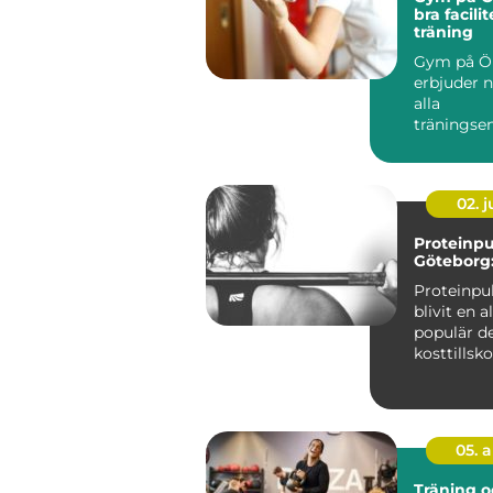
bra facilit
träning
Gym på Ö
erbjuder n
alla
träningsen
oavsett om
02. 
Proteinpu
Göteborg:
Proteinpu
blivit en a
populär de
kosttillsko
särskilt i st
05. 
Träning o