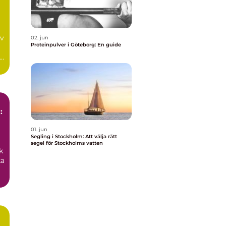
av
02. jun
Proteinpulver i Göteborg: En guide
:
01. jun
Segling i Stockholm: Att välja rätt
segel för Stockholms vatten
k
ka