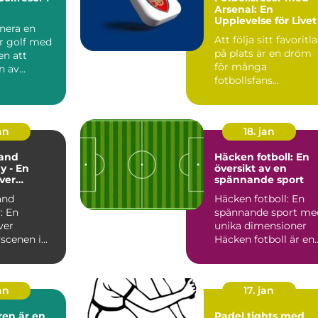
Arsenal: En
Upplevelse för Livet
nera en
Att följa sitt favoritl
ör golf med
på plats är en dröm
en att
för många
n av
fotbollsfans...
vackraste
an
18. jan
and
Häcken fotboll: En
y - En
översikt av en
över
spännande sport
yscenen i
and
Häcken fotboll: En
and
: En
spännande sport me
ver
unika dimensioner
scenen i
Häcken fotboll är en
and
sport som
nd är en
kombinerar ...
..
an
17. jan
ren är en
Padel tights med