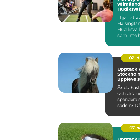
välmåend
Hudiksval
I hjärtat a
Hälsinglan
Hudiksvall
som inte 
erbjuder pi
02. 
Upptäck R
Stockhol
upplevels
hästälska
Är du häst
och dröm
spendera 
sadeln? Då 
07. 
Upptäck G