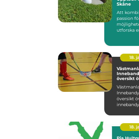
Skåne
Att kombi
passion f
möjlighet
utforska e
Sveriges 
re...
18. j
Västmanl
Inneband
översikt 
inneband
Västmanl
Västmanl
Innebandy
översikt ö
innebandy
Västmanl
Västmanla
region i Sv.
18. j
Pia Hultg