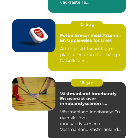
vackraste re...
10. aug
Fotbollsresor med Arsenal:
En Upplevelse för Livet
Att följa sitt favoritlag på
plats är en dröm för många
fotbollsfans...
18. jan
Västmanland Innebandy -
En översikt över
innebandyscenen i
Västmanland
Västmanland Innebandy: En
översikt över
innebandyscenen i
Västmanland Västmanland
är en region i Sv...