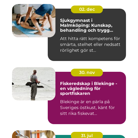
02. dec
Sjukgymnast i
Malmköping: Kunskap,
behandling och trygg
rehabilitering
Att hitta rätt kompetens för
smärta, stelhet eller nedsatt
rörlighet gör st...
30. nov
Fiskeredskap i Blekinge -
en vägledning för
sportfiskaren
Blekinge är en pärla på
Sveriges östkust, känt för
sitt rika fiskevat...
31. jul