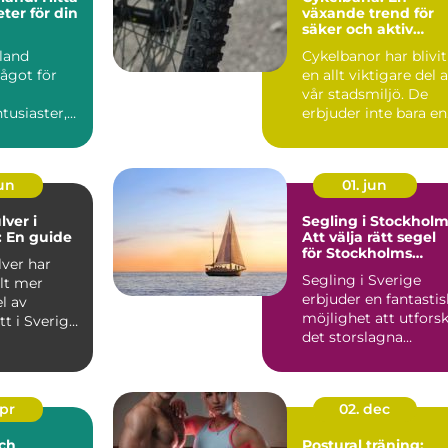
eter för din
växande trend för
säker och aktiv
transport
land
Cykelbanor har blivit
ågot för
en allt viktigare del 
vår stadsmiljö. De
tusiaster,
erbjuder inte bara en
 du &...
s...
jun
01. jun
lver i
Segling i Stockholm
 En guide
Att välja rätt segel
för Stockholms
lver har
vatten
Segling i Sverige
llt mer
erbjuder en fantastis
l av
möjlighet att utfors
tt i Sverige,
det storslagna
...
landskapet och d...
apr
02. dec
ch
Postural träning: