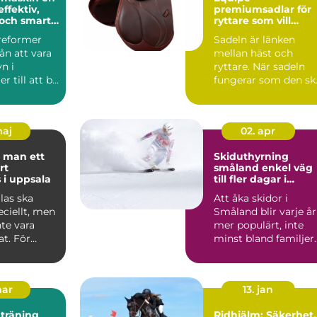
effektiv,
premiumsadlar för
och smart
ryttare som vill
känna varje steg
sreformer
Sadeln är länken
rån att vara
mellan häst och
n i
ryttare. När sadeln
r till att bli
fungerar som den sk
rt ins...
känns varje språng,
varje ...
maj
02. apr
 man ett
Skiduthyrning
rt
småland enkel väg
 i uppsala
till fler dagar i
backen
las ska
Att åka skidor i
ciellt, men
Småland blir varje år
te vara
mer populärt, inte
t. För
minst bland familjer
iljer i
som vill kombinera
ko...
mar
13. jan
 träning
Ridhjälm: Säkerhet,