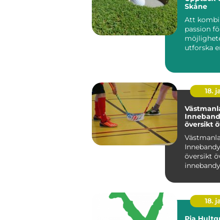
Skåne
Att kombi
passion f
möjlighet
utforska e
Sveriges 
re...
18. j
Västmanl
Inneband
översikt 
inneband
Västmanl
Västmanl
Innebandy
översikt ö
innebandy
Västmanl
Västmanla
region i Sv.
18. j
Pia Hultg