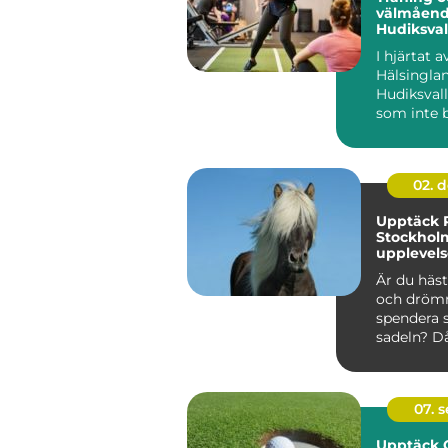
välmåend
Hudiksval
I hjärtat a
Hälsinglan
Hudiksvall
som inte 
erbjuder pi
02. 
Upptäck R
Stockhol
upplevels
hästälska
Är du häst
och dröm
spendera 
sadeln? Då 
07. 
Upptäck G