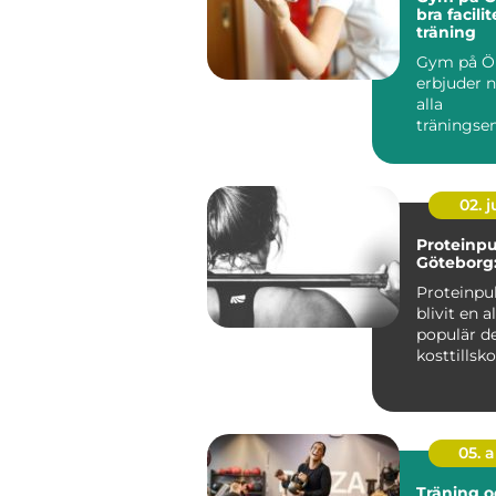
bra facilit
träning
Gym på Ö
erbjuder n
alla
träningsen
oavsett om
02. 
Proteinpu
Göteborg:
Proteinpu
blivit en a
populär de
kosttillsko
särskilt i st
05. 
Träning o