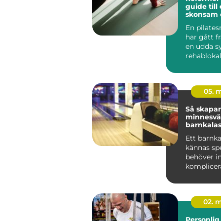
guide till 
skonsam 
träning
En pilate
har gått f
en udda sy
rehablokale
ett självkla
05. 
Så skapar
minnesvä
barnkalas
Ett barnka
kännas spe
behöver in
komplicera
många fam
Uppsala ...
02. 
Personlig