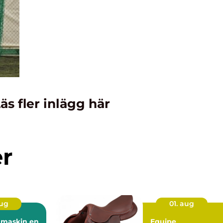
äs fler inlägg här
er
aug
01. aug
maskin en
Equipe