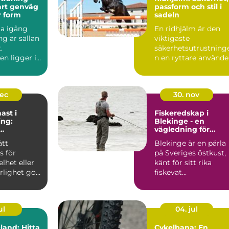
passform och stil i
ar form
sadeln
a igång
En ridhjälm är den
g är sällan
viktigaste
.
säkerhetsutrustning
n ligger i
n en ryttare använde
ta, få
Den sky...
h ...
dec
30. nov
ast i
Fiskeredskap i
ng:
Blekinge - en
vägledning för
ng och
sportfiskaren
ätt
Blekinge är en pärla
abilitering
 för
på Sveriges östkust,
elhet eller
känt för sitt rika
rlighet gör
fiskevat...
ul
04. jul
and: Hitta
Cykelbana: En