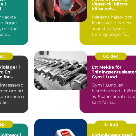
e i
Vägen till bättre
l
hälsa och
välbefinnande
v vackra
I dagens hälso- och
d ligger
fitnessvärld har en
, en stad
aspekt av fysisk
bara
träning börjat få...
ttores...
dec
02. dec
idläger i
Ett Mekka för
m: En
Träningsentusiaster
e för
Gym i Lund
re
intresserad
Gym i Lund, en
mer om att
historisk stad i hjärt
sommaren i
av Skåne, är inte bar
är...
känt för si...
sep
10. aug
olfresor i
Fotbollsresor med