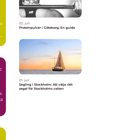
av
02. jun
Proteinpulver i Göteborg: En guide
:
01. jun
Segling i Stockholm: Att välja rätt
segel för Stockholms vatten
k
ka