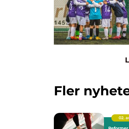
L
Fler nyhet
02. 
Reformer 