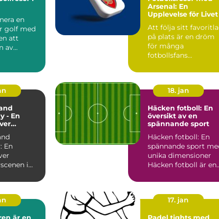
Arsenal: En
Upplevelse för Livet
nera en
Att följa sitt favoritl
ör golf med
på plats är en dröm
en att
för många
n av
fotbollsfans...
vackraste
an
18. jan
and
Häcken fotboll: En
y - En
översikt av en
över
spännande sport
yscenen i
and
Häcken fotboll: En
and
: En
spännande sport me
ver
unika dimensioner
scenen i
Häcken fotboll är en
and
sport som
nd är en
kombinerar ...
..
an
17. jan
ren är en
Padel tights med