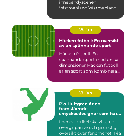
innebandyscenen i
Västmanland Västmanland
är en region i Sv...
18. jan
Häcken fotboll: En översikt
av en spännande sport
Häcken fotboll: En
spännande sport med unika
dimensioner Häcken fotboll
är en sport som kombinerar
...
18. jan
Pia Hultgren är en
framstående
smyckesdesigner som har
gjort sig känd för sina
I denna artikel ska vi ta en
unika och vackra smycken i
övergripande och grundlig
silver
översikt över fenomenet "Pia