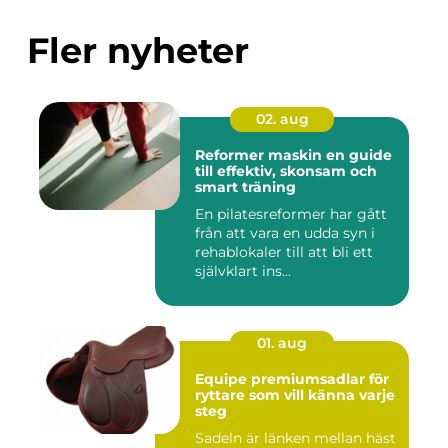
Fler nyheter
02. aug
Reformer maskin en guide
till effektiv, skonsam och
smart träning
En pilatesreformer har gått
från att vara en udda syn i
rehablokaler till att bli ett
självklart ins...
01. aug
Equipe premiumsadlar för
ryttare som vill känna varje
steg
Sadeln är länken mellan häst