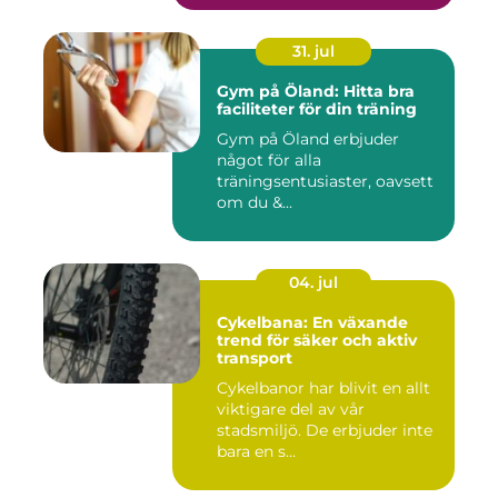
31. jul
Gym på Öland: Hitta bra
faciliteter för din träning
Gym på Öland erbjuder
något för alla
träningsentusiaster, oavsett
om du &...
04. jul
Cykelbana: En växande
trend för säker och aktiv
transport
Cykelbanor har blivit en allt
viktigare del av vår
stadsmiljö. De erbjuder inte
bara en s...