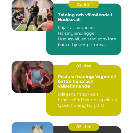
05. apr
Träning och välmående i
Hudiksvall
I hjärtat av vackra
Hälsingland ligger
Hudiksvall, en stad som inte
bara erbjuder pittores...
02. dec
Postural träning: Vägen till
bättre hälsa och
välbefinnande
I dagens hälso- och
fitnessvärld har en aspekt av
fysisk träning börjat få...
02. dec