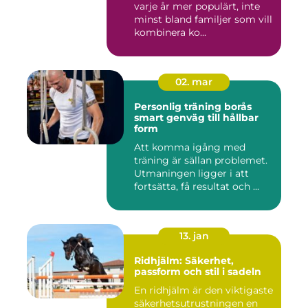
varje år mer populärt, inte
minst bland familjer som vill
kombinera ko...
02. mar
Personlig träning borås
smart genväg till hållbar
form
Att komma igång med
träning är sällan problemet.
Utmaningen ligger i att
fortsätta, få resultat och ...
13. jan
Ridhjälm: Säkerhet,
passform och stil i sadeln
En ridhjälm är den viktigaste
säkerhetsutrustningen en