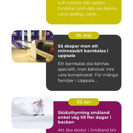
och ryttare. När sadeln
fungerar som den ska känns
varje språng, varje ...
05. maj
Så skapar man ett
minnesvärt barnkalas i
uppsala
Ett barnkalas ska kännas
speciellt, men behöver inte
vara komplicerat. För många
familjer i Uppsala ...
02. apr
Skiduthyrning småland
enkel väg till fler dagar i
backen
Att åka skidor i Småland blir