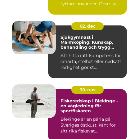
ryttare använder. Den sky...
02. dec
Sjukgymnast i
Malmköping: Kunskap,
behandling och trygg
rehabilitering
Att hitta rätt kompetens för
smärta, stelhet eller nedsatt
rörlighet gör st...
30. nov
Fiskeredskap i Blekinge -
en vägledning för
sportfiskaren
Blekinge är en pärla på
Sveriges östkust, känt för
sitt rika fiskevat...