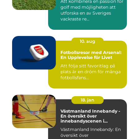
Att kombinera en passion för
golf med möjligheten att
utforska en av Sveriges
vackraste re...
10. aug
Fotbollsresor med Arsenal:
En Upplevelse för Livet
Att följa sitt favoritlag på
plats är en dröm för många
fotbollsfans...
18. jan
Västmanland Innebandy -
En översikt över
innebandyscenen i
Västmanland
Västmanland Innebandy: En
översikt över