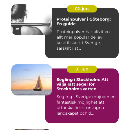
02. jun
Proteinpulver i Göteborg:
En guide
Proteinpulver har blivit en
allt mer populär del av
kosttillskott i Sverige,
särskilt i st...
01. jun
Segling i Stockholm: Att
välja rätt segel för
Stockholms vatten
Segling i Sverige erbjuder en
fantastisk möjlighet att
utforska det storslagna
landskapet och d...