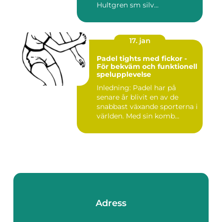
Hultgren sm silv...
17. jan
Padel tights med fickor -
För bekväm och funktionell
spelupplevelse
Inledning: Padel har på
senare år blivit en av de
snabbast växande sporterna i
världen. Med sin komb...
Adress