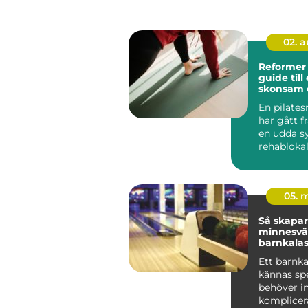
02. 
Reformer 
guide till 
skonsam 
träning
En pilate
har gått f
en udda sy
rehablokale
ett självkla
05. 
Så skapar
minnesvä
barnkalas
Ett barnka
kännas spe
behöver in
komplicera