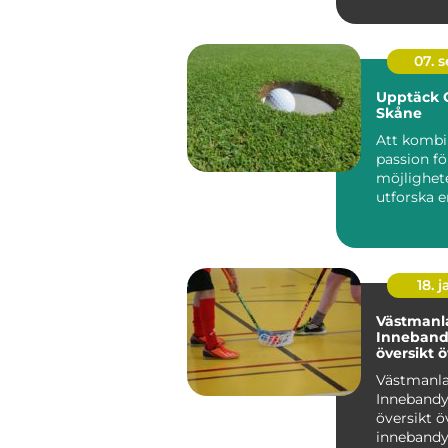
07. 
Upptäck G
Skåne
Att kombi
passion f
möjlighet
utforska e
Sveriges 
re...
18. j
Västmanl
Inneband
översikt 
inneband
Västmanl
Västmanl
Innebandy
översikt ö
innebandy