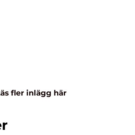
äs fler inlägg här
er