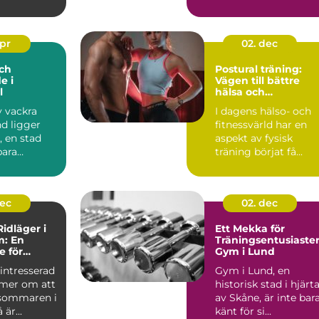
landskapet och d...
apr
02. dec
ch
Postural träning:
e i
Vägen till bättre
l
hälsa och
välbefinnande
v vackra
I dagens hälso- och
d ligger
fitnessvärld har en
, en stad
aspekt av fysisk
bara
träning börjat få...
ttores...
dec
02. dec
idläger i
Ett Mekka för
m: En
Träningsentusiaster
e för
Gym i Lund
re
intresserad
Gym i Lund, en
mer om att
historisk stad i hjärt
sommaren i
av Skåne, är inte bar
är...
känt för si...