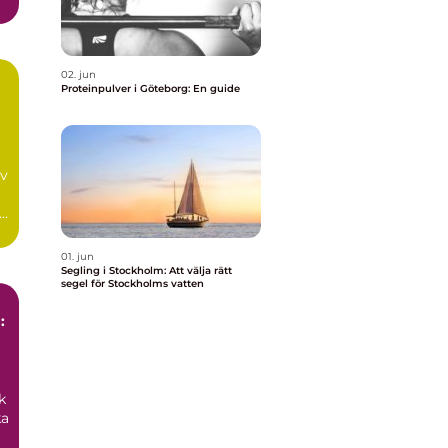
02. jun
Proteinpulver i Göteborg: En guide
av
01. jun
Segling i Stockholm: Att välja rätt
segel för Stockholms vatten
:
k
ka