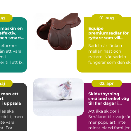
aug
01. aug
maskin en
Equipe
effektiv,
premiumsadlar för
och smart
ryttare som vill
känna varje steg
sreformer
Sadeln är länken
rån att vara
mellan häst och
n i
ryttare. När sadeln
r till att bli
fungerar som den sk
rt ins...
känns varje språng,
varje ...
maj
02. apr
 man ett
Skiduthyrning
rt
småland enkel väg
 i uppsala
till fler dagar i
backen
las ska
Att åka skidor i
ciellt, men
Småland blir varje år
te vara
mer populärt, inte
t. För
minst bland familjer