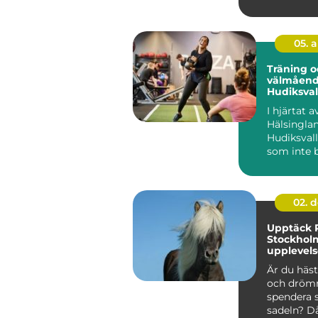
05. 
Träning o
välmåend
Hudiksval
I hjärtat a
Hälsinglan
Hudiksvall
som inte 
erbjuder pi
02. 
Upptäck R
Stockhol
upplevels
hästälska
Är du häst
och dröm
spendera 
sadeln? Då 