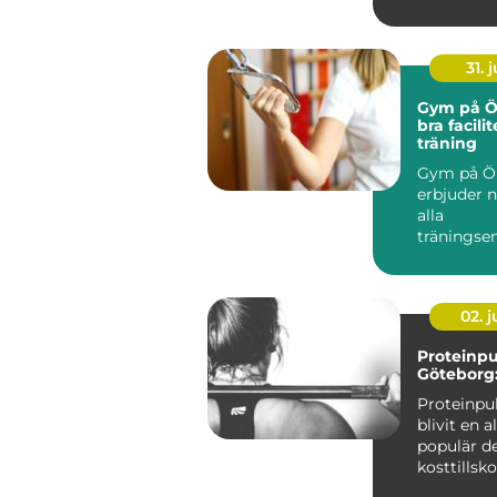
st...
31. j
Gym på Öl
bra facilit
träning
Gym på Ö
erbjuder n
alla
träningsen
oavsett om
02. 
Proteinpu
Göteborg:
Proteinpu
blivit en a
populär de
kosttillsko
särskilt i st