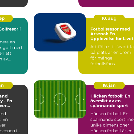
sep
10. aug
olfresor i
Fotbollsresor med
Arsenal: En
Upplevelse för Livet
nera en
Att följa sitt favoritl
ör golf med
på plats är en dröm
en att
för många
n av
fotbollsfans...
vackraste
an
18. jan
and
Häcken fotboll: En
y - En
översikt av en
över
spännande sport
yscenen i
and
Häcken fotboll: En
and
: En
spännande sport me
ver
unika dimensioner
scenen i
Häcken fotboll är en