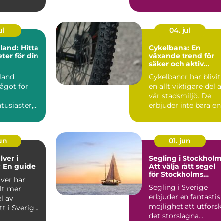
ul
04. jul
and: Hitta
Cykelbana: En
eter för din
växande trend för
säker och aktiv
transport
land
Cykelbanor har blivit
ågot för
en allt viktigare del 
vår stadsmiljö. De
tusiaster,
erbjuder inte bara en
 du &...
s...
jun
01. jun
lver i
Segling i Stockholm
 En guide
Att välja rätt segel
för Stockholms
lver har
vatten
Segling i Sverige
llt mer
erbjuder en fantastis
l av
möjlighet att utfors
tt i Sverige,
det storslagna
...