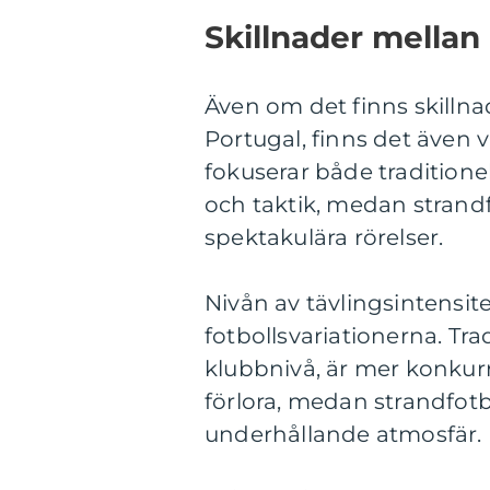
Skillnader mellan 
Även om det finns skillna
Portugal, finns det även
fokuserar både traditionel
och taktik, medan strandf
spektakulära rörelser.
Nivån av tävlingsintensite
fotbollsvariationerna. Tra
klubbnivå, är mer konkur
förlora, medan strandfot
underhållande atmosfär.