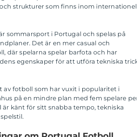
a och strukturer som finns inom internationel
lär sommarsport i Portugal och spelas på
sandplaner. Det är en mer casual och
l, där spelarna spelar barfota och har
ndens egenskaper för att utföra tekniska tric
 av fotboll som har vuxit i popularitet i
mhus på en mindre plan med fem spelare pe
sal är känt för sitt snabba tempo, tekniska
pelstil.
ingar om Portugal Fotboll