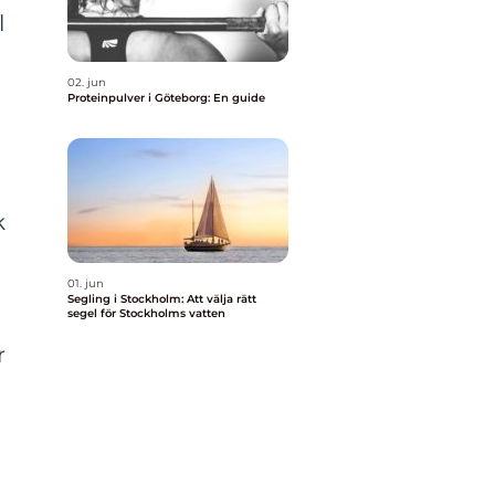
l
02. jun
Proteinpulver i Göteborg: En guide
k
01. jun
Segling i Stockholm: Att välja rätt
segel för Stockholms vatten
r