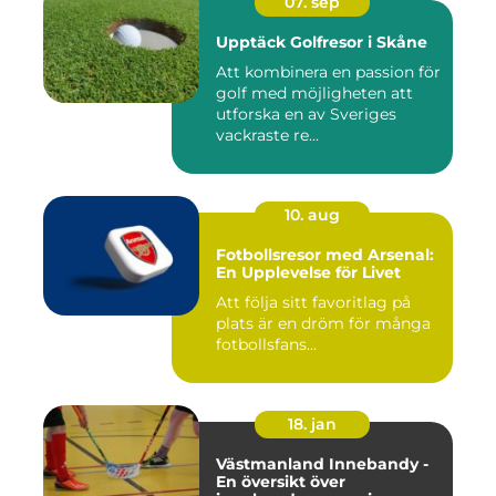
07. sep
Upptäck Golfresor i Skåne
Att kombinera en passion för
golf med möjligheten att
utforska en av Sveriges
vackraste re...
10. aug
Fotbollsresor med Arsenal:
En Upplevelse för Livet
Att följa sitt favoritlag på
plats är en dröm för många
fotbollsfans...
18. jan
Västmanland Innebandy -
En översikt över