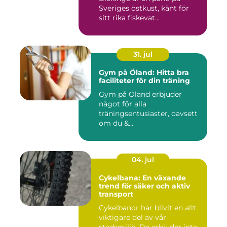
Sveriges östkust, känt för
sitt rika fiskevat...
31. jul
Gym på Öland: Hitta bra
faciliteter för din träning
Gym på Öland erbjuder
något för alla
träningsentusiaster, oavsett
om du &...
04. jul
Cykelbana: En växande
trend för säker och aktiv
transport
Cykelbanor har blivit en allt
viktigare del av vår