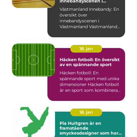
innebandyscenen i
Västmanland
Västmanland Innebandy: En
översikt över
innebandyscenen i
Västmanland Västmanland
är en region i Sv...
18. jan
Häcken fotboll: En översikt
av en spännande sport
Häcken fotboll: En
spännande sport med unika
dimensioner Häcken fotboll
är en sport som kombinerar
...
18. jan
Pia Hultgren är en
framstående
smyckesdesigner som har