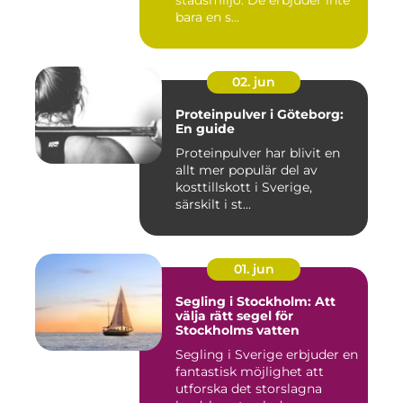
stadsmiljö. De erbjuder inte
bara en s...
02. jun
Proteinpulver i Göteborg:
En guide
Proteinpulver har blivit en
allt mer populär del av
kosttillskott i Sverige,
särskilt i st...
01. jun
Segling i Stockholm: Att
välja rätt segel för
Stockholms vatten
Segling i Sverige erbjuder en
fantastisk möjlighet att
utforska det storslagna