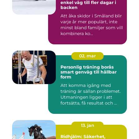
enkel väg till fler dagar i
backen
Att åka skidor i Småland blir
varje år mer populärt, inte
minst bland familjer som vill
kombinera ko...
02. mar
Personlig träning borås
smart genväg till hållbar
form
Att komma igång med
träning är sällan problemet.
Utmaningen ligger i att
fortsätta, få resultat och ...
13. jan
Ridhjälm: Säkerhet,