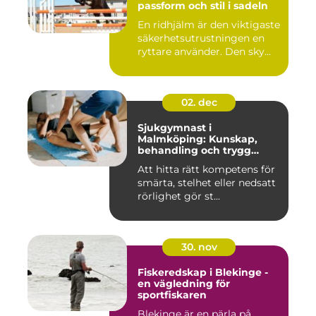
passform och stil i sadeln
En ridhjälm är den viktigaste
säkerhetsutrustningen en
ryttare använder. Den sky...
02. dec
Sjukgymnast i
Malmköping: Kunskap,
behandling och trygg
rehabilitering
Att hitta rätt kompetens för
smärta, stelhet eller nedsatt
rörlighet gör st...
30. nov
Fiskeredskap i Blekinge -
en vägledning för
sportfiskaren
Blekinge är en pärla på