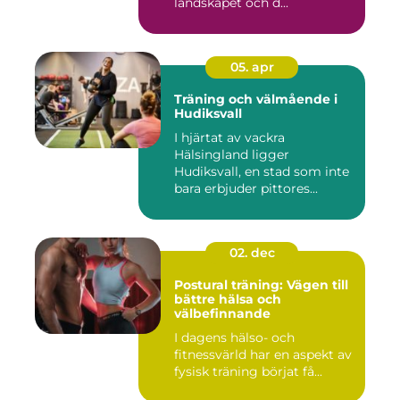
landskapet och d...
05. apr
Träning och välmående i
Hudiksvall
I hjärtat av vackra
Hälsingland ligger
Hudiksvall, en stad som inte
bara erbjuder pittores...
02. dec
Postural träning: Vägen till
bättre hälsa och
välbefinnande
I dagens hälso- och
fitnessvärld har en aspekt av
fysisk träning börjat få...