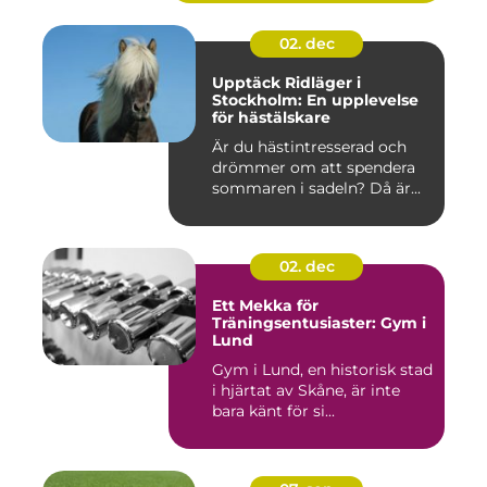
02. dec
Upptäck Ridläger i
Stockholm: En upplevelse
för hästälskare
Är du hästintresserad och
drömmer om att spendera
sommaren i sadeln? Då är...
02. dec
Ett Mekka för
Träningsentusiaster: Gym i
Lund
Gym i Lund, en historisk stad
i hjärtat av Skåne, är inte
bara känt för si...