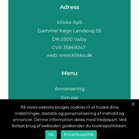
Adress
web:
www.klikko.dk
Menu
Annonsering
Om oss
Cookies
På vores website bruges cookies til at huske dine
indstillinger, statistik og personalisering af indhold og
Kontakta oss
annoncer. Denne information deles med tredjepart. Ved
Sitemap
fortsat brug af websiden godkender du cookiepolitikken.
Ok
Privatlivspolitik