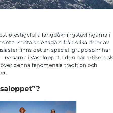
st prestigefulla längdåkningstävlingarna i
 det tusentals deltagare från olika delar av
siaster finns det en speciell grupp som har
 ryssarna i Vasaloppet. I den här artikeln s
kt över denna fenomenala tradition och
er.
asaloppet”?