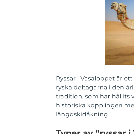
Ryssar i Vasaloppet är et
ryska deltagarna i den år
tradition, som har hållits v
historiska kopplingen me
längdskidåkning.
Typer av ”ryssar 