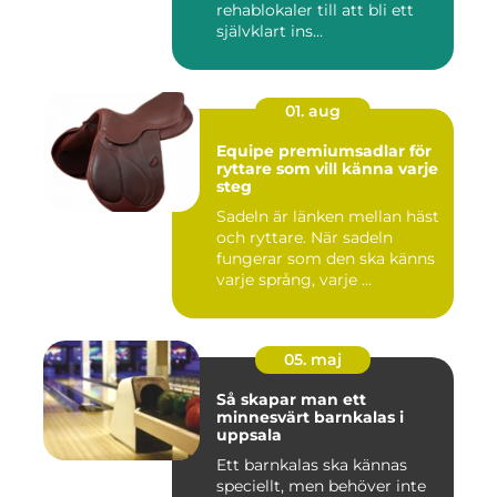
rehablokaler till att bli ett
självklart ins...
01. aug
Equipe premiumsadlar för
ryttare som vill känna varje
steg
Sadeln är länken mellan häst
och ryttare. När sadeln
fungerar som den ska känns
varje språng, varje ...
05. maj
Så skapar man ett
minnesvärt barnkalas i
uppsala
Ett barnkalas ska kännas
speciellt, men behöver inte