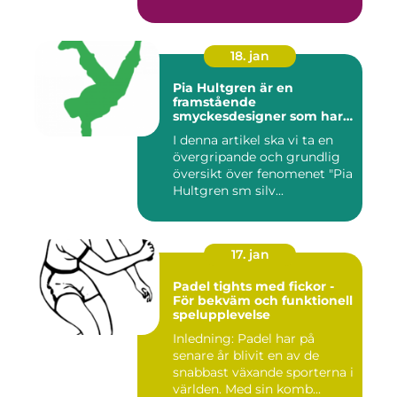
...
18. jan
Pia Hultgren är en
framstående
smyckesdesigner som har
gjort sig känd för sina
I denna artikel ska vi ta en
unika och vackra smycken i
övergripande och grundlig
silver
översikt över fenomenet "Pia
Hultgren sm silv...
17. jan
Padel tights med fickor -
För bekväm och funktionell
spelupplevelse
Inledning: Padel har på
senare år blivit en av de
snabbast växande sporterna i
världen. Med sin komb...