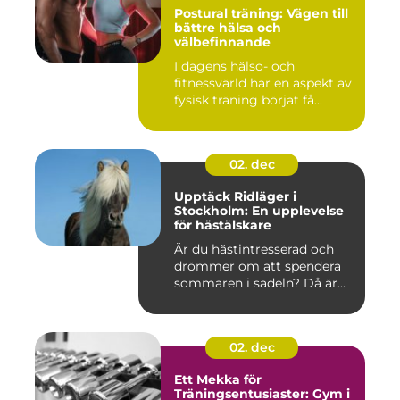
Postural träning: Vägen till
bättre hälsa och
välbefinnande
I dagens hälso- och
fitnessvärld har en aspekt av
fysisk träning börjat få...
02. dec
Upptäck Ridläger i
Stockholm: En upplevelse
för hästälskare
Är du hästintresserad och
drömmer om att spendera
sommaren i sadeln? Då är...
02. dec
Ett Mekka för
Träningsentusiaster: Gym i