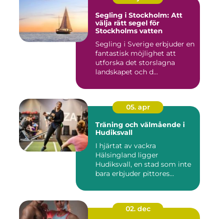
Segling i Stockholm: Att
välja rätt segel för
Stockholms vatten
Segling i Sverige erbjuder en
fantastisk möjlighet att
utforska det storslagna
landskapet och d...
05. apr
Träning och välmående i
Hudiksvall
I hjärtat av vackra
Hälsingland ligger
Hudiksvall, en stad som inte
bara erbjuder pittores...
02. dec