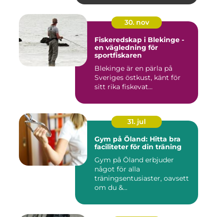
30. nov
Fiskeredskap i Blekinge -
en vägledning för
sportfiskaren
Blekinge är en pärla på
Sveriges östkust, känt för
sitt rika fiskevat...
31. jul
Gym på Öland: Hitta bra
faciliteter för din träning
Gym på Öland erbjuder
något för alla
träningsentusiaster, oavsett
om du &...