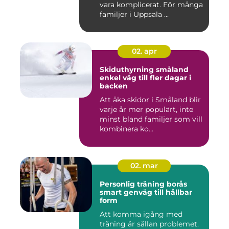
vara komplicerat. För många
familjer i Uppsala ...
02. apr
Skiduthyrning småland
enkel väg till fler dagar i
backen
Att åka skidor i Småland blir
varje år mer populärt, inte
minst bland familjer som vill
kombinera ko...
02. mar
Personlig träning borås
smart genväg till hållbar
form
Att komma igång med
träning är sällan problemet.