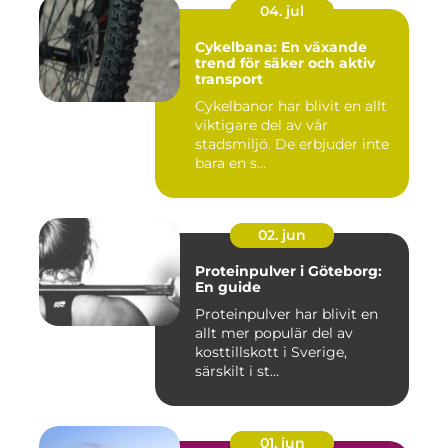
04. jul
Cykelbana: En växande
trend för säker och aktiv
transport
Cykelbanor har blivit en allt
viktigare del av vår
stadsmiljö. De erbjuder inte
bara en s...
02. jun
Proteinpulver i Göteborg:
En guide
Proteinpulver har blivit en
allt mer populär del av
kosttillskott i Sverige,
särskilt i st...
01. jun