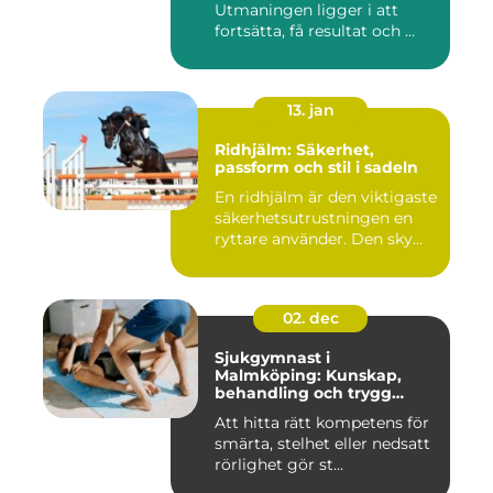
Utmaningen ligger i att
fortsätta, få resultat och ...
13. jan
Ridhjälm: Säkerhet,
passform och stil i sadeln
En ridhjälm är den viktigaste
säkerhetsutrustningen en
ryttare använder. Den sky...
02. dec
Sjukgymnast i
Malmköping: Kunskap,
behandling och trygg
rehabilitering
Att hitta rätt kompetens för
smärta, stelhet eller nedsatt
rörlighet gör st...