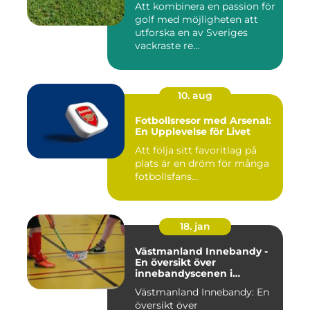
Att kombinera en passion för
golf med möjligheten att
utforska en av Sveriges
vackraste re...
10. aug
Fotbollsresor med Arsenal:
En Upplevelse för Livet
Att följa sitt favoritlag på
plats är en dröm för många
fotbollsfans...
18. jan
Västmanland Innebandy -
En översikt över
innebandyscenen i
Västmanland
Västmanland Innebandy: En
översikt över