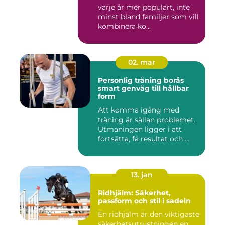
varje år mer populärt, inte
minst bland familjer som vill
kombinera ko...
02. mar
Personlig träning borås
smart genväg till hållbar
form
Att komma igång med
träning är sällan problemet.
Utmaningen ligger i att
fortsätta, få resultat och ...
13. jan
Ridhjälm: Säkerhet,
passform och stil i sadeln
En ridhjälm är den viktigaste
säkerhetsutrustningen en