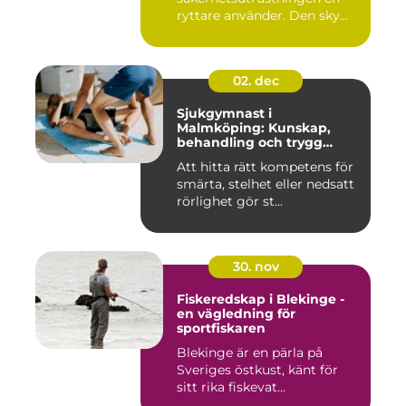
ryttare använder. Den sky...
02. dec
Sjukgymnast i
Malmköping: Kunskap,
behandling och trygg
rehabilitering
Att hitta rätt kompetens för
smärta, stelhet eller nedsatt
rörlighet gör st...
30. nov
Fiskeredskap i Blekinge -
en vägledning för
sportfiskaren
Blekinge är en pärla på
Sveriges östkust, känt för
sitt rika fiskevat...