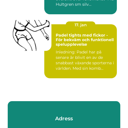
Hultgren sm silv...
17. jan
Padel tights med fickor -
För bekväm och funktionell
spelupplevelse
Inledning: Padel har på
senare år blivit en av de
snabbast växande sporterna i
världen. Med sin komb...
Adress