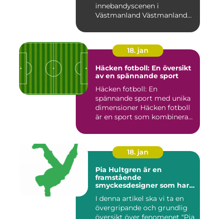
innebandyscenen i
Västmanland Västmanland
är en region i Sv...
18. jan
Häcken fotboll: En översikt
av en spännande sport
Häcken fotboll: En
spännande sport med unika
dimensioner Häcken fotboll
är en sport som kombinerar
...
18. jan
Pia Hultgren är en
framstående
smyckesdesigner som har
gjort sig känd för sina
I denna artikel ska vi ta en
unika och vackra smycken i
övergripande och grundlig
silver
översikt över fenomenet "Pia