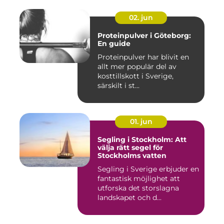
02. jun
Proteinpulver i Göteborg:
En guide
Proteinpulver har blivit en
allt mer populär del av
kosttillskott i Sverige,
särskilt i st...
01. jun
Segling i Stockholm: Att
välja rätt segel för
Stockholms vatten
Segling i Sverige erbjuder en
fantastisk möjlighet att
utforska det storslagna
landskapet och d...