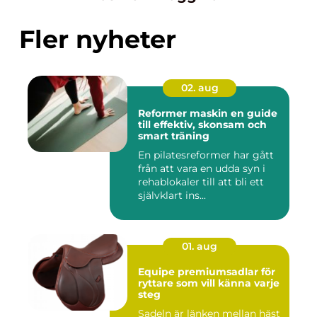
Fler nyheter
02. aug
Reformer maskin en guide
till effektiv, skonsam och
smart träning
En pilatesreformer har gått
från att vara en udda syn i
rehablokaler till att bli ett
självklart ins...
01. aug
Equipe premiumsadlar för
ryttare som vill känna varje
steg
Sadeln är länken mellan häst