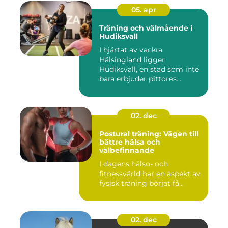
05. apr
Träning och välmående i
Hudiksvall
I hjärtat av vackra
Hälsingland ligger
Hudiksvall, en stad som inte
bara erbjuder pittores...
02. dec
Postural träning: Vägen till
bättre hälsa och
välbefinnande
I dagens hälso- och
fitnessvärld har en aspekt av
fysisk träning börjat få...
02. dec