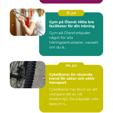
31. jul
Gym på Öland: Hitta bra
faciliteter för din träning
Gym på Öland erbjuder
något för alla
träningsentusiaster, oavsett
om du &...
04. jul
Cykelbana: En växande
trend för säker och aktiv
transport
Cykelbanor har blivit en allt
viktigare del av vår
stadsmiljö. De erbjuder inte
bara en s...