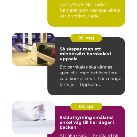
och ryttare. När sadeln
fungerar som den ska känns
varje språng, varje ...
05. maj
Så skapar man ett
minnesvärt barnkalas i
uppsala
Ett barnkalas ska kännas
speciellt, men behöver inte
vara komplicerat. För många
familjer i Uppsala ...
02. apr
Skiduthyrning småland
enkel väg till fler dagar i
backen
Att åka skidor i Småland blir