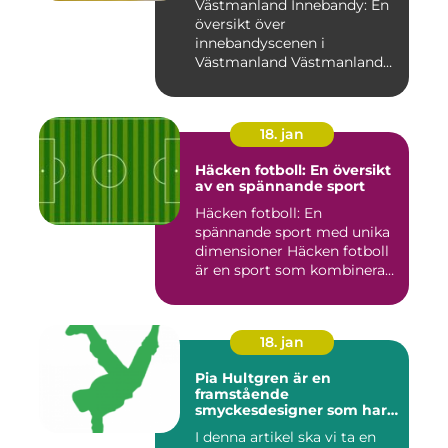
Västmanland Innebandy: En
översikt över
innebandyscenen i
Västmanland Västmanland
är en region i Sv...
18. jan
Häcken fotboll: En översikt
av en spännande sport
Häcken fotboll: En
spännande sport med unika
dimensioner Häcken fotboll
är en sport som kombinerar
...
18. jan
Pia Hultgren är en
framstående
smyckesdesigner som har
gjort sig känd för sina
I denna artikel ska vi ta en
unika och vackra smycken i