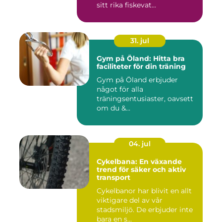
sitt rika fiskevat...
31. jul
Gym på Öland: Hitta bra
faciliteter för din träning
Gym på Öland erbjuder
något för alla
träningsentusiaster, oavsett
om du &...
04. jul
Cykelbana: En växande
trend för säker och aktiv
transport
Cykelbanor har blivit en allt
viktigare del av vår
stadsmiljö. De erbjuder inte
bara en s...