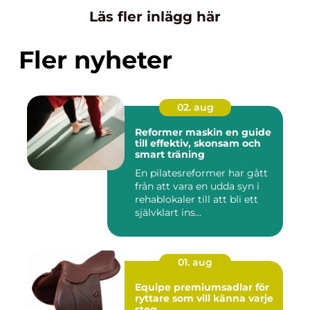
Läs fler inlägg här
Fler nyheter
02. aug
Reformer maskin en guide
till effektiv, skonsam och
smart träning
En pilatesreformer har gått
från att vara en udda syn i
rehablokaler till att bli ett
självklart ins...
01. aug
Equipe premiumsadlar för
ryttare som vill känna varje
steg