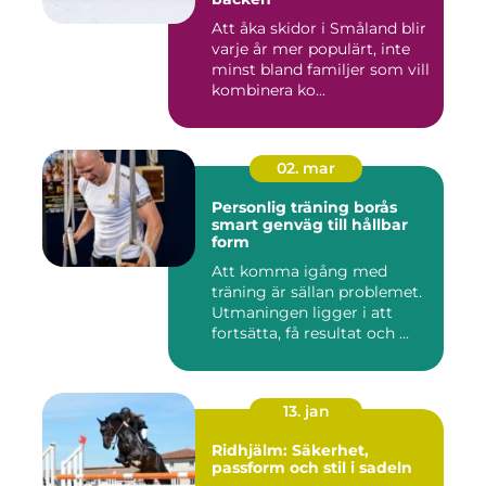
Att åka skidor i Småland blir
varje år mer populärt, inte
minst bland familjer som vill
kombinera ko...
02. mar
Personlig träning borås
smart genväg till hållbar
form
Att komma igång med
träning är sällan problemet.
Utmaningen ligger i att
fortsätta, få resultat och ...
13. jan
Ridhjälm: Säkerhet,
passform och stil i sadeln