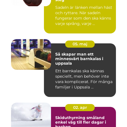
Sadeln är länken mellan häst
och ryttare. När sadeln
fungerar som den ska känns
varje språng, varje ...
05. maj
Så skapar man ett
minnesvärt barnkalas i
uppsala
Ett barnkalas ska kännas
speciellt, men behöver inte
vara komplicerat. För många
familjer i Uppsala ...
02. apr
Skiduthyrning småland
enkel väg till fler dagar i
backen