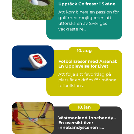
Upptäck Golfresor i Skåne
Att kombinera en passion för
golf med möjligheten att
utforska en av Sveriges
vackraste re...
10. aug
Fotbollsresor med Arsenal:
En Upplevelse för Livet
Att följa sitt favoritlag på
plats är en dröm för många
fotbollsfans...
18. jan
Västmanland Innebandy -
En översikt över
innebandyscenen i
Västmanland