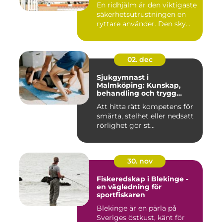
En ridhjälm är den viktigaste
säkerhetsutrustningen en
ryttare använder. Den sky...
02. dec
Sjukgymnast i
Malmköping: Kunskap,
behandling och trygg
rehabilitering
Att hitta rätt kompetens för
smärta, stelhet eller nedsatt
rörlighet gör st...
30. nov
Fiskeredskap i Blekinge -
en vägledning för
sportfiskaren
Blekinge är en pärla på
Sveriges östkust, känt för