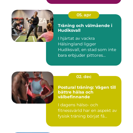
05. apr
Träning och välmående i
Hudiksvall
I hjärtat av vackra
Hälsingland ligger
Hudiksvall, en stad som inte
bara erbjuder pittores...
02. dec
Postural träning: Vägen till
bättre hälsa och
välbefinnande
I dagens hälso- och
fitnessvärld har en aspekt av
fysisk träning börjat få...