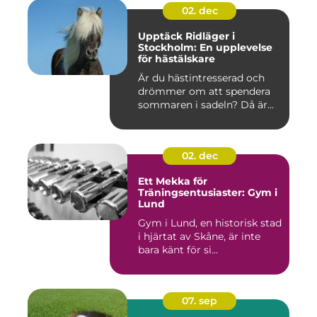
02. dec
Upptäck Ridläger i
Stockholm: En upplevelse
för hästälskare
Är du hästintresserad och
drömmer om att spendera
sommaren i sadeln? Då är...
02. dec
Ett Mekka för
Träningsentusiaster: Gym i
Lund
Gym i Lund, en historisk stad
i hjärtat av Skåne, är inte
bara känt för si...
07. sep