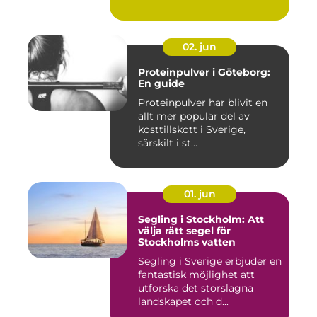
02. jun
Proteinpulver i Göteborg:
En guide
Proteinpulver har blivit en
allt mer populär del av
kosttillskott i Sverige,
särskilt i st...
01. jun
Segling i Stockholm: Att
välja rätt segel för
Stockholms vatten
Segling i Sverige erbjuder en
fantastisk möjlighet att
utforska det storslagna
landskapet och d...