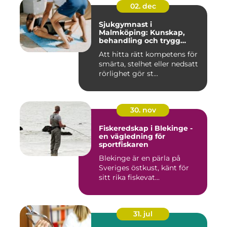
02. dec
Sjukgymnast i
Malmköping: Kunskap,
behandling och trygg
rehabilitering
Att hitta rätt kompetens för
smärta, stelhet eller nedsatt
rörlighet gör st...
30. nov
Fiskeredskap i Blekinge -
en vägledning för
sportfiskaren
Blekinge är en pärla på
Sveriges östkust, känt för
sitt rika fiskevat...
31. jul