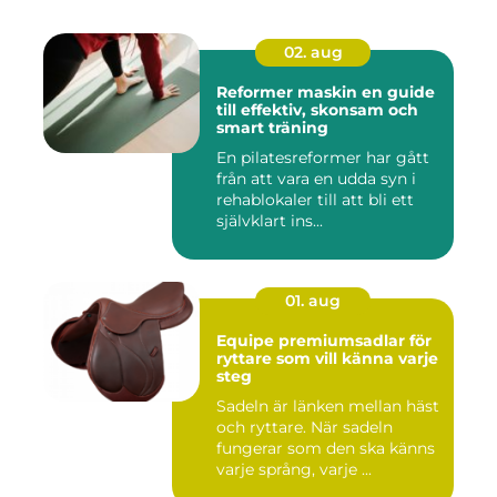
02. aug
Reformer maskin en guide
till effektiv, skonsam och
smart träning
En pilatesreformer har gått
från att vara en udda syn i
rehablokaler till att bli ett
självklart ins...
01. aug
Equipe premiumsadlar för
ryttare som vill känna varje
steg
Sadeln är länken mellan häst
och ryttare. När sadeln
fungerar som den ska känns
varje språng, varje ...