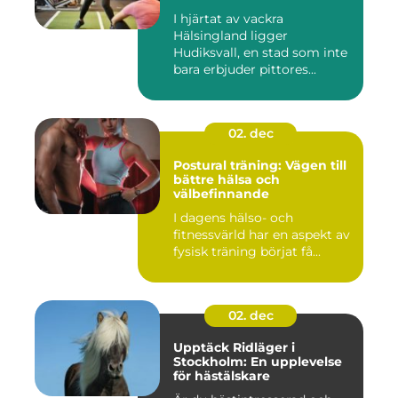
I hjärtat av vackra
Hälsingland ligger
Hudiksvall, en stad som inte
bara erbjuder pittores...
02. dec
Postural träning: Vägen till
bättre hälsa och
välbefinnande
I dagens hälso- och
fitnessvärld har en aspekt av
fysisk träning börjat få...
02. dec
Upptäck Ridläger i
Stockholm: En upplevelse
för hästälskare