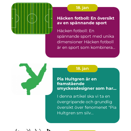
18. jan
Häcken fotboll: En översikt
av en spännande sport
Häcken fotboll: En
spännande sport med unika
dimensioner Häcken fotboll
är en sport som kombinerar
...
18. jan
Pia Hultgren är en
framstående
smyckesdesigner som har
gjort sig känd för sina
I denna artikel ska vi ta en
unika och vackra smycken i
övergripande och grundlig
silver
översikt över fenomenet "Pia
Hultgren sm silv...