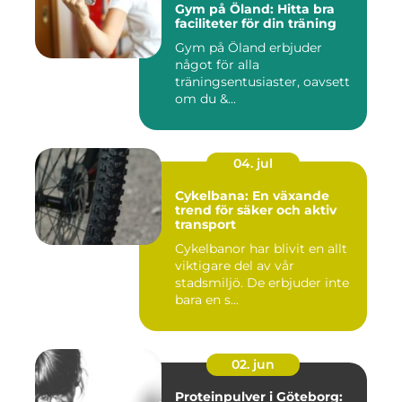
Gym på Öland: Hitta bra
faciliteter för din träning
Gym på Öland erbjuder
något för alla
träningsentusiaster, oavsett
om du &...
04. jul
Cykelbana: En växande
trend för säker och aktiv
transport
Cykelbanor har blivit en allt
viktigare del av vår
stadsmiljö. De erbjuder inte
bara en s...
02. jun
Proteinpulver i Göteborg: