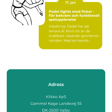
17. jan
Padel tights med fickor -
För bekväm och funktionell
spelupplevelse
Inledning: Padel har på
senare år blivit en av de
snabbast växande sporterna i
världen. Med sin komb...
Adress