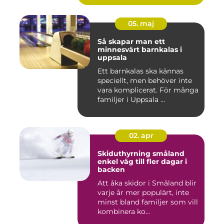
05. maj
Så skapar man ett
minnesvärt barnkalas i
uppsala
Ett barnkalas ska kännas
speciellt, men behöver inte
vara komplicerat. För många
familjer i Uppsala ...
02. apr
Skiduthyrning småland
enkel väg till fler dagar i
backen
Att åka skidor i Småland blir
varje år mer populärt, inte
minst bland familjer som vill
kombinera ko...