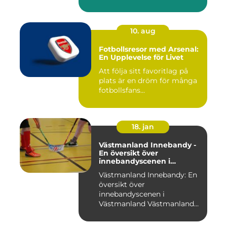
10. aug
Fotbollsresor med Arsenal:
En Upplevelse för Livet
Att följa sitt favoritlag på
plats är en dröm för många
fotbollsfans...
18. jan
Västmanland Innebandy -
En översikt över
innebandyscenen i
Västmanland
Västmanland Innebandy: En
översikt över
innebandyscenen i
Västmanland Västmanland
är en region i Sv...