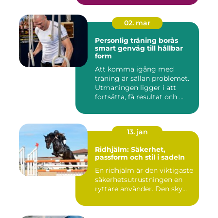
02. mar
Personlig träning borås
smart genväg till hållbar
form
Att komma igång med
träning är sällan problemet.
Utmaningen ligger i att
fortsätta, få resultat och ...
13. jan
Ridhjälm: Säkerhet,
passform och stil i sadeln
En ridhjälm är den viktigaste
säkerhetsutrustningen en
ryttare använder. Den sky...