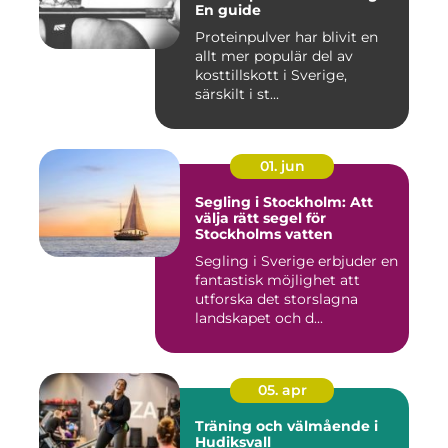
En guide
Proteinpulver har blivit en
allt mer populär del av
kosttillskott i Sverige,
särskilt i st...
01. jun
Segling i Stockholm: Att
välja rätt segel för
Stockholms vatten
Segling i Sverige erbjuder en
fantastisk möjlighet att
utforska det storslagna
landskapet och d...
05. apr
Träning och välmående i
Hudiksvall