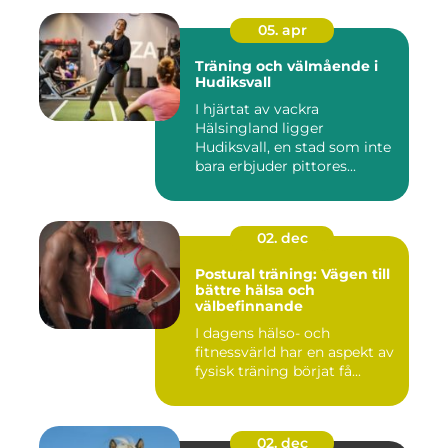
05. apr
Träning och välmående i
Hudiksvall
I hjärtat av vackra
Hälsingland ligger
Hudiksvall, en stad som inte
bara erbjuder pittores...
02. dec
Postural träning: Vägen till
bättre hälsa och
välbefinnande
I dagens hälso- och
fitnessvärld har en aspekt av
fysisk träning börjat få...
02. dec