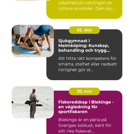
säkerhetsutrustningen en
ryttare använder. Den sky...
02. dec
Sjukgymnast i
Malmköping: Kunskap,
behandling och trygg
rehabilitering
Att hitta rätt kompetens för
smärta, stelhet eller nedsatt
rörlighet gör st...
30. nov
Fiskeredskap i Blekinge -
en vägledning för
sportfiskaren
Blekinge är en pärla på
Sveriges östkust, känt för
sitt rika fiskevat...