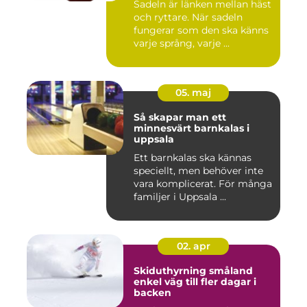
Sadeln är länken mellan häst
och ryttare. När sadeln
fungerar som den ska känns
varje språng, varje ...
05. maj
Så skapar man ett
minnesvärt barnkalas i
uppsala
Ett barnkalas ska kännas
speciellt, men behöver inte
vara komplicerat. För många
familjer i Uppsala ...
02. apr
Skiduthyrning småland
enkel väg till fler dagar i
backen