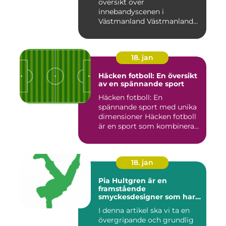
översikt över
innebandyscenen i
Västmanland Västmanland
är en region i Sv...
18. jan
Häcken fotboll: En översikt
av en spännande sport
Häcken fotboll: En
spännande sport med unika
dimensioner Häcken fotboll
är en sport som kombinerar
...
18. jan
Pia Hultgren är en
framstående
smyckesdesigner som har
gjort sig känd för sina
I denna artikel ska vi ta en
unika och vackra smycken i
övergripande och grundlig
silver