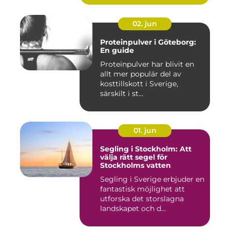
02. jun
Proteinpulver i Göteborg:
En guide
Proteinpulver har blivit en
allt mer populär del av
kosttillskott i Sverige,
särskilt i st...
01. jun
Segling i Stockholm: Att
välja rätt segel för
Stockholms vatten
Segling i Sverige erbjuder en
fantastisk möjlighet att
utforska det storslagna
landskapet och d...