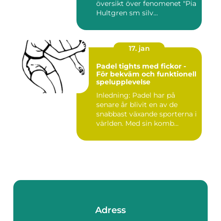
översikt över fenomenet "Pia
Hultgren sm silv...
17. jan
Padel tights med fickor -
För bekväm och funktionell
spelupplevelse
Inledning: Padel har på
senare år blivit en av de
snabbast växande sporterna i
världen. Med sin komb...
Adress