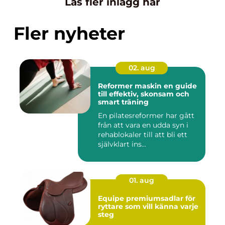
Läs fler inlägg här
Fler nyheter
02. aug
Reformer maskin en guide
till effektiv, skonsam och
smart träning
En pilatesreformer har gått
från att vara en udda syn i
rehablokaler till att bli ett
självklart ins...
01. aug
Equipe premiumsadlar för
ryttare som vill känna varje
steg