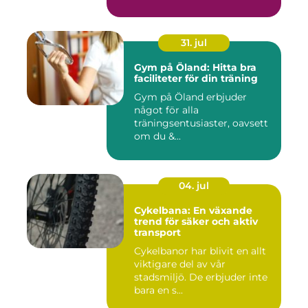
31. jul
Gym på Öland: Hitta bra
faciliteter för din träning
Gym på Öland erbjuder
något för alla
träningsentusiaster, oavsett
om du &...
04. jul
Cykelbana: En växande
trend för säker och aktiv
transport
Cykelbanor har blivit en allt
viktigare del av vår
stadsmiljö. De erbjuder inte
bara en s...