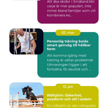
Att åka skidor i Småland blir
varje år mer populärt, inte
minst bland familjer som vill
kombinera ko...
02. mar
Personlig träning borås
smart genväg till hållbar
form
Att komma igång med
träning är sällan problemet.
Utmaningen ligger i att
fortsätta, få resultat och ...
13. jan
Ridhjälm: Säkerhet,
passform och stil i sadeln
En ridhjälm är den viktigaste