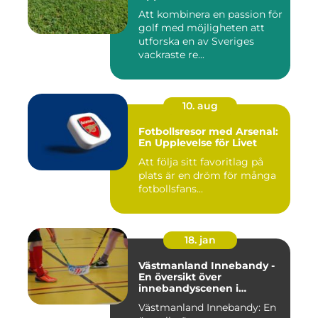
Att kombinera en passion för
golf med möjligheten att
utforska en av Sveriges
vackraste re...
10. aug
Fotbollsresor med Arsenal:
En Upplevelse för Livet
Att följa sitt favoritlag på
plats är en dröm för många
fotbollsfans...
18. jan
Västmanland Innebandy -
En översikt över
innebandyscenen i
Västmanland
Västmanland Innebandy: En