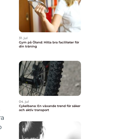
31. jul
Gym på Öland: Hitta bra faciliteter för
din träning
n
04. jul
Cykelbana: En växande trend för säker
t
och aktiv transport
ra
b