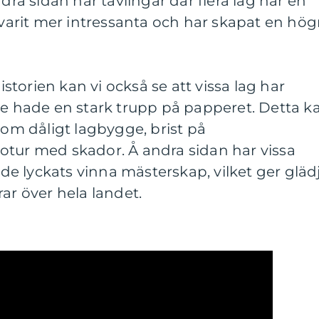
ndra sidan har tävlingar där flera lag har en
a varit mer intressanta och har skapat en hög
historien kan vi också se att vissa lag har
de hade en stark trupp på papperet. Detta k
som dåligt lagbygge, brist på
otur med skador. Å andra sidan har vissa
e lyckats vinna mästerskap, vilket ger gläd
ar över hela landet.