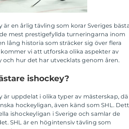
är en årlig tävling som korar Sveriges bäst
 de mest prestigefyllda turneringarna inom
n lång historia som sträcker sig över flera
l kommer vi att utforska olika aspekter av
 och hur det har utvecklats genom åren.
ästare ishockey?
är uppdelat i olika typer av mästerskap, dä
enska hockeyligan, även känd som SHL. Det
lla ishockeyligan i Sverige och samlar de
det. SHL är en högintensiv tävling som