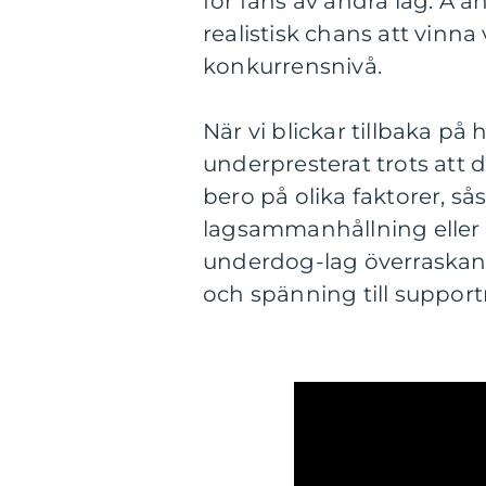
för fans av andra lag. Å a
realistisk chans att vinn
konkurrensnivå.
När vi blickar tillbaka på 
underpresterat trots att 
bero på olika faktorer, så
lagsammanhållning eller 
underdog-lag överraskand
och spänning till supportr