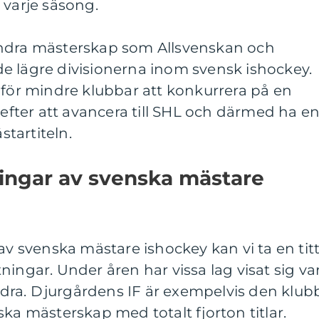
 varje säsong.
andra mästerskap som Allsvenskan och
e lägre divisionerna inom svensk ishockey.
 för mindre klubbar att konkurrera på en
 efter att avancera till SHL och därmed ha e
tartiteln.
ningar av svenska mästare
av svenska mästare ishockey kan vi ta en tit
ningar. Under åren har vissa lag visat sig va
ra. Djurgårdens IF är exempelvis den klub
ska mästerskap med totalt fjorton titlar.