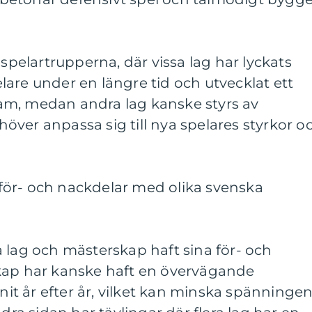
 spelartrupperna, där vissa lag har lyckats
are under en längre tid och utvecklat ett
am, medan andra lag kanske styrs av
ver anpassa sig till nya spelares styrkor o
ör- och nackdelar med olika svenska
 lag och mästerskap haft sina för- och
kap har kanske haft en övervägande
t år efter år, vilket kan minska spänninge