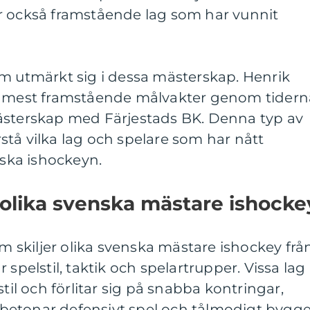
r också framstående lag som har vunnit
om utmärkt sig i dessa mästerskap. Henrik
s mest framstående målvakter genom tidern
ästerskap med Färjestads BK. Denna typ av
örstå vilka lag och spelare som har nått
ka ishockeyn.
 olika svenska mästare ishocke
om skiljer olika svenska mästare ishockey frå
 spelstil, taktik och spelartrupper. Vissa lag
stil och förlitar sig på snabba kontringar,
betonar defensivt spel och tålmodigt bygge