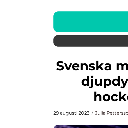
Svenska mästare ishockey: En
djupdy
hock
29 augusti 2023
Julia Petterss