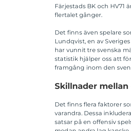
Färjestads BK och HV71 ä
flertalet gånger.
Det finns även spelare s
Lundqvist, en av Sverige
har vunnit tre svenska m
statistik hjälper oss att f
framgång inom den svens
Skillnader mellan
Det finns flera faktorer s
varandra. Dessa inkluderar
satsar på en offensiv spel
medan andra lag kanske 