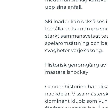
upp sina anfall.
Skillnader kan också ses i
behålla en kärngrupp spel
starkt sammansvetsat te
spelaromsättning och behö
svagheter varje säsong.
Historisk genomgång av f
mästare ishockey
Genom historien har olika
nackdelar. Vissa mästers
dominant klubb som vunni