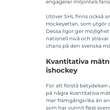
engagerar miljontals fans
Utöver SHL finns också 
Hockeyettan, som utgör d
Dessa ligor ger möjlighet
nationell nivå och strävar
chans på den svenska mäs
Kvantitativa mät
ishockey
För att förstå betydelsen 
på några kvantitativa mät
mer framgångsrika än and
som har vunnit flest sven