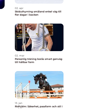
02. apr
Skiduthyrning småland enkel väg till
fler dagar i backen
02. mar
Personlig träning borås smart genväg
till hållbar form
13. jan
Ridhjälm: Säkerhet, passform och stil i