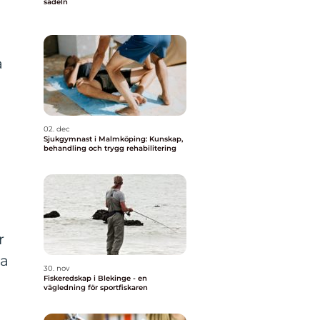
sadeln
a
02. dec
Sjukgymnast i Malmköping: Kunskap,
behandling och trygg rehabilitering
r
ta
30. nov
Fiskeredskap i Blekinge - en
vägledning för sportfiskaren