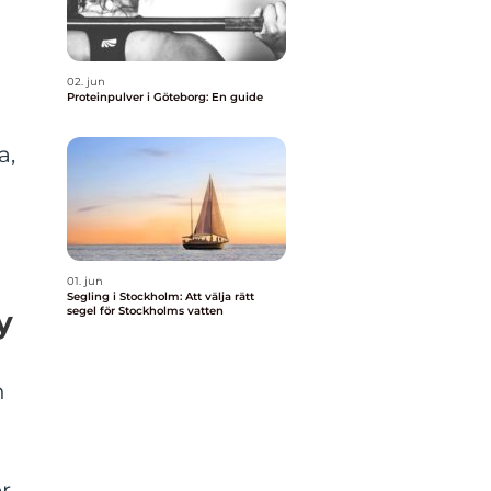
02. jun
Proteinpulver i Göteborg: En guide
a,
01. jun
Segling i Stockholm: Att välja rätt
y
segel för Stockholms vatten
n
r