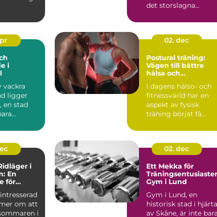
det storslagna
...
landskapet och d...
apr
02. dec
ch
Postural träning:
e i
Vägen till bättre
l
hälsa och
välbefinnande
v vackra
I dagens hälso- och
d ligger
fitnessvärld har en
, en stad
aspekt av fysisk
bara
träning börjat få...
ttores...
dec
02. dec
idläger i
Ett Mekka för
m: En
Träningsentusiaster
e för
Gym i Lund
re
intresserad
Gym i Lund, en
mer om att
historisk stad i hjärt
sommaren i
av Skåne, är inte bar