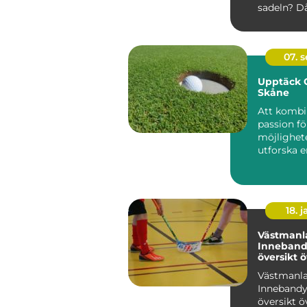
sadeln? Då 
07. 
Upptäck G
Skåne
Att kombi
passion f
möjlighet
utforska e
Sveriges 
re...
18. j
Västmanl
Inneband
översikt 
inneband
Västmanl
Västmanl
Innebandy
översikt ö