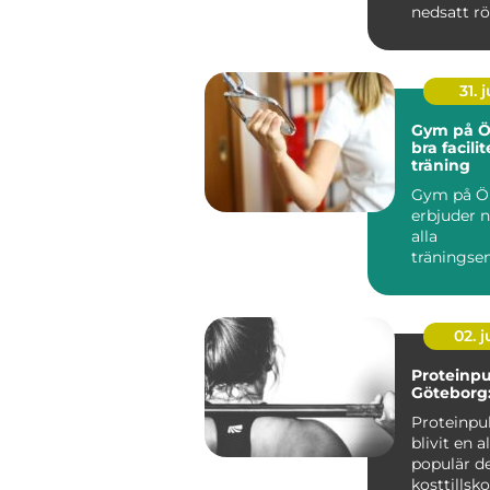
nedsatt rö
st...
31. j
Gym på Öl
bra facilit
träning
Gym på Ö
erbjuder n
alla
träningsen
oavsett om
02. 
Proteinpu
Göteborg:
Proteinpu
blivit en a
populär de
kosttillsko