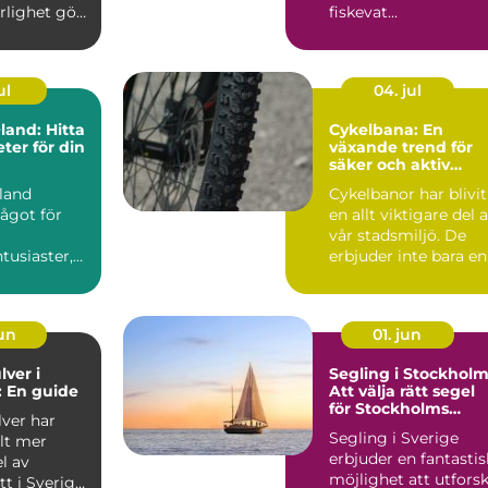
rlighet gör
fiskevat...
ul
04. jul
and: Hitta
Cykelbana: En
eter för din
växande trend för
säker och aktiv
transport
land
Cykelbanor har blivit
ågot för
en allt viktigare del 
vår stadsmiljö. De
tusiaster,
erbjuder inte bara en
 du &...
s...
jun
01. jun
lver i
Segling i Stockholm
 En guide
Att välja rätt segel
för Stockholms
lver har
vatten
Segling i Sverige
llt mer
erbjuder en fantastis
l av
möjlighet att utfors
tt i Sverige,