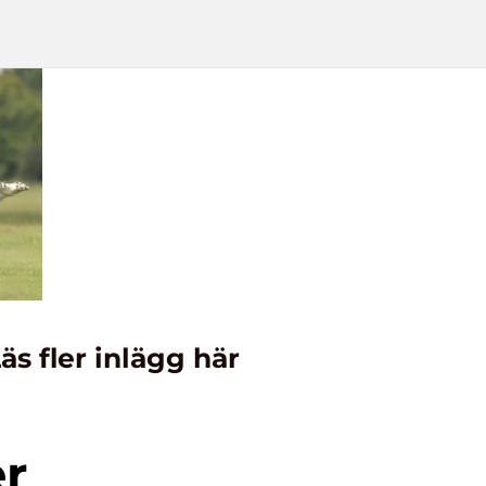
äs fler inlägg här
er