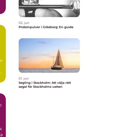
02. jun
Proteinpulver i Göteborg: En guide
av
01. jun
Segling i Stockholm: Att välja rätt
segel för Stockholms vatten
:
k
ka