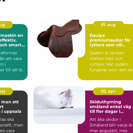
aug
01. aug
maskin en
Equipe
effektiv,
premiumsadlar för
och smart
ryttare som vill
känna varje steg
sreformer
Sadeln är länken
rån att vara
mellan häst och
n i
ryttare. När sadeln
r till att bli
fungerar som den sk
rt ins...
känns varje språng,
varje ...
maj
02. apr
 man ett
Skiduthyrning
rt
småland enkel väg
 i uppsala
till fler dagar i
backen
las ska
Att åka skidor i
ciellt, men
Småland blir varje år
te vara
mer populärt, inte