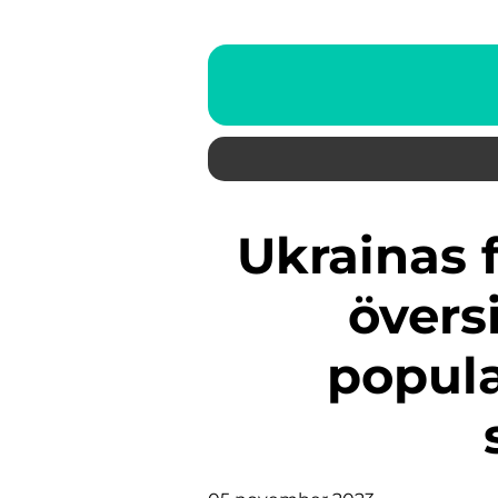
Ukrainas fotboll: En grundlig
övers
popula