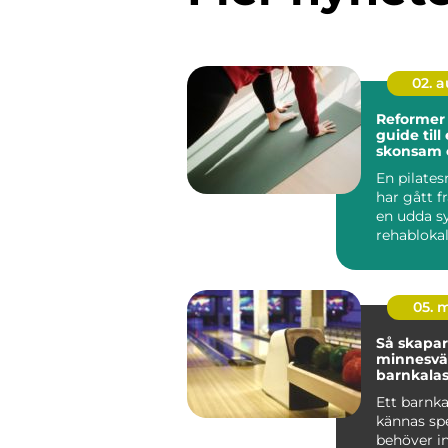
02. 
Reformer 
guide till 
skonsam 
träning
En pilate
har gått f
en udda sy
rehablokale
ett självkla
05. 
Så skapar
minnesvä
barnkalas
Ett barnka
kännas spe
behöver in