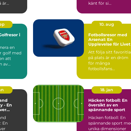
är...
känt för si...
sep
10. aug
olfresor i
Fotbollsresor med
Arsenal: En
Upplevelse för Livet
nera en
Att följa sitt favoritl
ör golf med
på plats är en dröm
en att
för många
n av
fotbollsfans...
vackraste
an
18. jan
and
Häcken fotboll: En
y - En
översikt av en
över
spännande sport
yscenen i
and
Häcken fotboll: En
and
: En
spännande sport me
ver
unika dimensioner