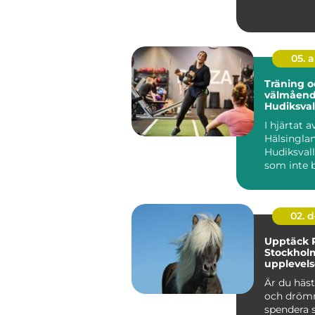
särskilt i st
05. 
Träning o
välmåend
Hudiksval
I hjärtat a
Hälsinglan
Hudiksvall
som inte 
erbjuder pi
02. 
Upptäck R
Stockhol
upplevels
hästälska
Är du häst
och dröm
spendera 