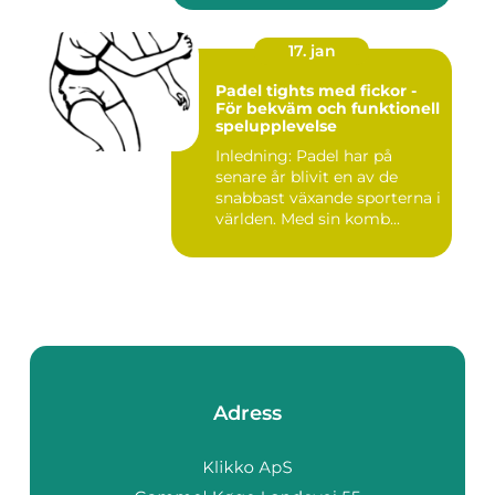
17. jan
Padel tights med fickor -
För bekväm och funktionell
spelupplevelse
Inledning: Padel har på
senare år blivit en av de
snabbast växande sporterna i
världen. Med sin komb...
Adress