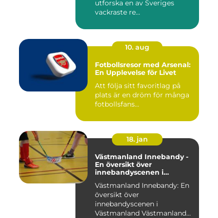
utforska en av Sveriges
vackraste re...
10. aug
Fotbollsresor med Arsenal:
En Upplevelse för Livet
Att följa sitt favoritlag på
plats är en dröm för många
fotbollsfans...
18. jan
Västmanland Innebandy -
En översikt över
innebandyscenen i
Västmanland
Västmanland Innebandy: En
översikt över
innebandyscenen i
Västmanland Västmanland