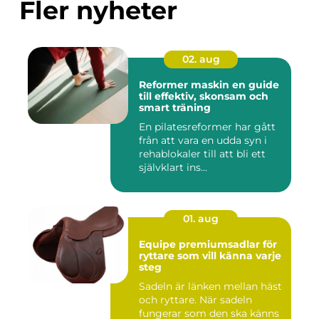
Fler nyheter
02. aug
Reformer maskin en guide
till effektiv, skonsam och
smart träning
En pilatesreformer har gått
från att vara en udda syn i
rehablokaler till att bli ett
självklart ins...
01. aug
Equipe premiumsadlar för
ryttare som vill känna varje
steg
Sadeln är länken mellan häst
och ryttare. När sadeln
fungerar som den ska känns