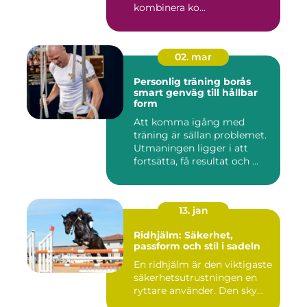
kombinera ko...
02. mar
Personlig träning borås
smart genväg till hållbar
form
Att komma igång med
träning är sällan problemet.
Utmaningen ligger i att
fortsätta, få resultat och ...
13. jan
Ridhjälm: Säkerhet,
passform och stil i sadeln
En ridhjälm är den viktigaste
säkerhetsutrustningen en
ryttare använder. Den sky...