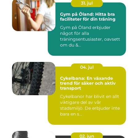
31. jul
Gym på Öland: Hitta bra
faciliteter för din träning
Gym på Öland erbjuder
något för alla
träningsentusiaster, oavsett
om du &...
04. jul
Cykelbana: En växande
trend för säker och aktiv
transport
Cykelbanor har blivit en allt
viktigare del av vår
stadsmiljö. De erbjuder inte
bara en s...
02. jun