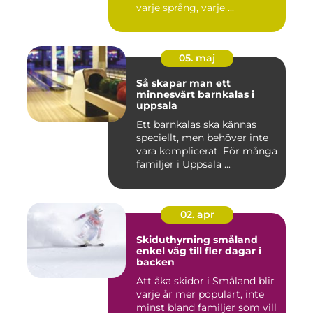
varje språng, varje ...
05. maj
Så skapar man ett
minnesvärt barnkalas i
uppsala
Ett barnkalas ska kännas
speciellt, men behöver inte
vara komplicerat. För många
familjer i Uppsala ...
02. apr
Skiduthyrning småland
enkel väg till fler dagar i
backen
Att åka skidor i Småland blir
varje år mer populärt, inte
minst bland familjer som vill