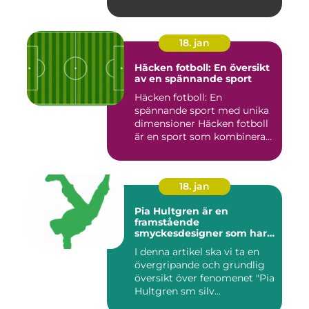
är en region i Sv...
18. jan
Häcken fotboll: En översikt
av en spännande sport
Häcken fotboll: En
spännande sport med unika
dimensioner Häcken fotboll
är en sport som kombinerar
...
18. jan
Pia Hultgren är en
framstående
smyckesdesigner som har
gjort sig känd för sina
I denna artikel ska vi ta en
unika och vackra smycken i
övergripande och grundlig
silver
översikt över fenomenet "Pia
Hultgren sm silv...