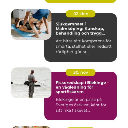
02. dec
Sjukgymnast i
Malmköping: Kunskap,
behandling och trygg
rehabilitering
Att hitta rätt kompetens för
smärta, stelhet eller nedsatt
rörlighet gör st...
30. nov
Fiskeredskap i Blekinge -
en vägledning för
sportfiskaren
Blekinge är en pärla på
Sveriges östkust, känt för
sitt rika fiskevat...