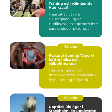
Träning och välmående i
Hudiksvall
I hjärtat av vackra
Hälsingland ligger
Hudiksvall, en stad som inte
bara erbjuder pittores...
02. dec
Postural träning: Vägen till
bättre hälsa och
välbefinnande
I dagens hälso- och
fitnessvärld har en aspekt av
fysisk träning börjat få...
02. dec
Upptäck Ridläger i
Stockholm: En upplevelse