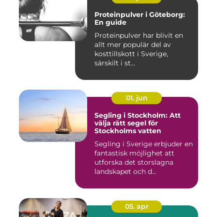
Proteinpulver i Göteborg:
En guide
Proteinpulver har blivit en
allt mer populär del av
kosttillskott i Sverige,
särskilt i st...
01. jun
Segling i Stockholm: Att
välja rätt segel för
Stockholms vatten
Segling i Sverige erbjuder en
fantastisk möjlighet att
utforska det storslagna
landskapet och d...
05. apr