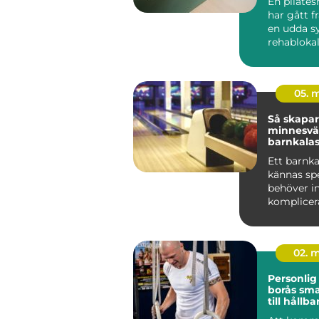
En pilate
har gått f
en udda sy
rehablokale
ett självkla
05. 
Så skapar
minnesvä
barnkalas
Ett barnka
kännas spe
behöver in
komplicera
många fam
Uppsala ...
02. 
Personlig
borås smart genväg
till hållb