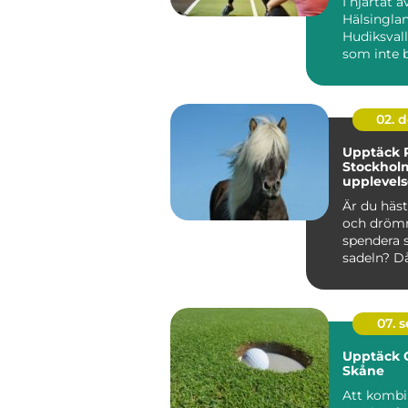
I hjärtat a
Hälsinglan
Hudiksvall
som inte 
erbjuder pi
02. 
Upptäck R
Stockhol
upplevels
hästälska
Är du häst
och dröm
spendera 
sadeln? Då 
07. 
Upptäck G
Skåne
Att kombi