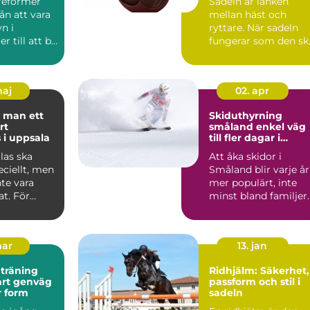
sreformer
Sadeln är länken
rån att vara
mellan häst och
n i
ryttare. När sadeln
r till att bli
fungerar som den sk
rt ins...
känns varje språng,
varje ...
maj
02. apr
 man ett
Skiduthyrning
rt
småland enkel väg
 i uppsala
till fler dagar i
backen
las ska
Att åka skidor i
ciellt, men
Småland blir varje år
te vara
mer populärt, inte
t. För
minst bland familjer
iljer i
som vill kombinera
ko...
mar
13. jan
 träning
Ridhjälm: Säkerhet,
passform och stil i
ar form
sadeln