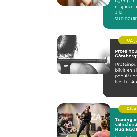
Gym på Ö
erbjuder n
alla
träningsen
oavsett om
02. 
Proteinpu
Göteborg:
Proteinpu
blivit en a
populär de
kosttillsko
särskilt i st
05. 
Träning o
välmåend
Hudiksval