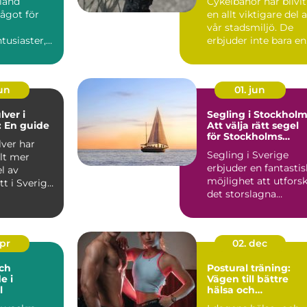
land
Cykelbanor har blivit
ågot för
en allt viktigare del 
vår stadsmiljö. De
tusiaster,
erbjuder inte bara en
 du &...
s...
jun
01. jun
lver i
Segling i Stockholm
 En guide
Att välja rätt segel
för Stockholms
lver har
vatten
Segling i Sverige
llt mer
erbjuder en fantastis
l av
möjlighet att utfors
tt i Sverige,
det storslagna
...
landskapet och d...
apr
02. dec
ch
Postural träning:
e i
Vägen till bättre
l
hälsa och
välbefinnande