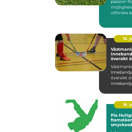
passion f
möjlighet
utforska e
Sveriges 
re...
18. j
Västmanl
Inneband
översikt 
inneband
Västmanl
Västmanl
Innebandy
översikt ö
innebandy
Västmanl
Västmanla
region i Sv.
18. j
Pia Hultg
framståe
smyckesd
som har g