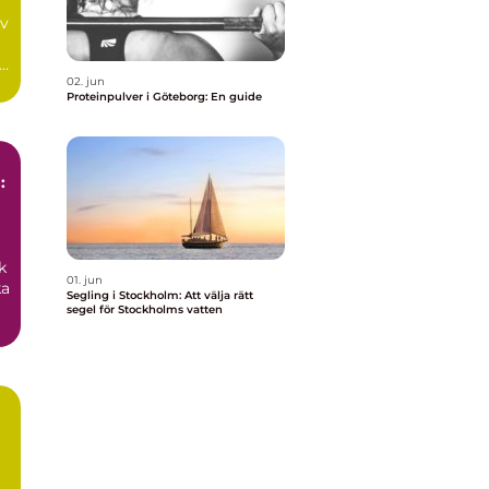
av
02. jun
Proteinpulver i Göteborg: En guide
:
k
01. jun
ka
Segling i Stockholm: Att välja rätt
segel för Stockholms vatten