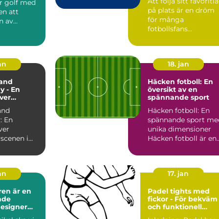
Att följa sitt favoritl
ör golf med
på plats är en dröm
en att
för många
n av
fotbollsfans...
vackraste
an
18. jan
and
Häcken fotboll: En
y - En
översikt av en
över
spännande sport
yscenen i
and
Häcken fotboll: En
and
: En
spännande sport me
ver
unika dimensioner
scenen i
Häcken fotboll är en
and
sport som
nd är en
kombinerar ...
..
an
17. jan
ren är en
Padel tights med
nde
fickor - För bekväm
esigner
och funktionell
jort sig
spelupplevelse