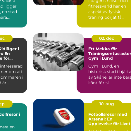
v vackra
I dagens hälso- och
d ligger
fitnessvärld har en
, en stad
aspekt av fysisk
bara
träning börjat få...
ttores...
dec
02. dec
idläger i
Ett Mekka för
m: En
Träningsentusiaster
e för
Gym i Lund
re
intresserad
Gym i Lund, en
mer om att
historisk stad i hjärt
sommaren i
av Skåne, är inte bar
är...
känt för si...
sep
10. aug
olfresor i
Fotbollsresor med
Arsenal: En
Upplevelse för Livet
nera en