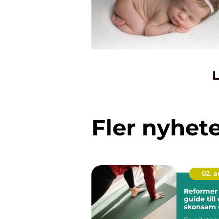
L
Fler nyhet
02. 
Reformer 
guide till 
skonsam 
träning