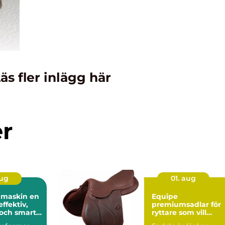
äs fler inlägg här
er
aug
01. aug
maskin en
Equipe
effektiv,
premiumsadlar för
och smart
ryttare som vill
känna varje steg