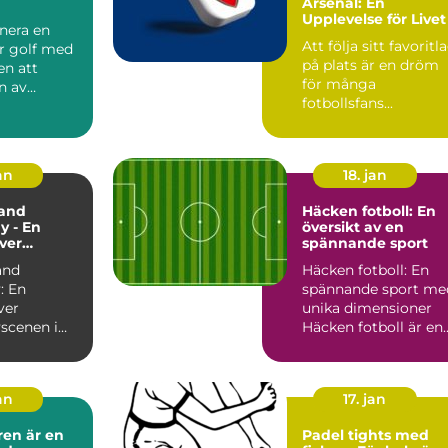
Arsenal: En
Upplevelse för Livet
nera en
Att följa sitt favoritl
ör golf med
på plats är en dröm
en att
för många
n av
fotbollsfans...
vackraste
an
18. jan
and
Häcken fotboll: En
y - En
översikt av en
över
spännande sport
yscenen i
and
Häcken fotboll: En
and
: En
spännande sport me
ver
unika dimensioner
scenen i
Häcken fotboll är en
and
sport som
nd är en
kombinerar ...
..
an
17. jan
ren är en
Padel tights med