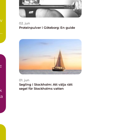
av
02. jun
Proteinpulver i Göteborg: En guide
:
01. jun
Segling i Stockholm: Att välja rätt
segel för Stockholms vatten
k
ka