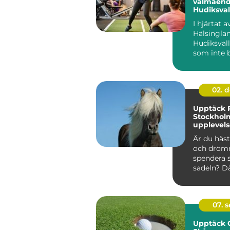
välmåend
Hudiksval
I hjärtat a
Hälsinglan
Hudiksvall
som inte 
erbjuder pi
02. 
Upptäck R
Stockhol
upplevels
hästälska
Är du häst
och dröm
spendera 
sadeln? Då 
07. 
Upptäck G