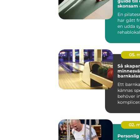
guide till 
skonsam 
träning
En pilate
har gått f
en udda sy
rehablokale
ett självkla
05. 
Så skapar
minnesvä
barnkalas
Ett barnka
kännas spe
behöver in
komplicera
många fam
Uppsala ...
02. 
Personlig