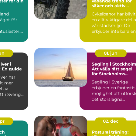
eter för din
växande trend för
säker och aktiv
transport
land
Cykelbanor har blivit
ågot för
en allt viktigare del 
vår stadsmiljö. De
tusiaster,
erbjuder inte bara en
 du &...
s...
jun
01. jun
lver i
Segling i Stockholm
 En guide
Att välja rätt segel
för Stockholms
lver har
vatten
Segling i Sverige
llt mer
erbjuder en fantastis
l av
möjlighet att utfors
tt i Sverige,
det storslagna
...
landskapet och d...
apr
02. dec
ch
Postural träning: