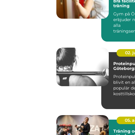
bra facilit
träning
Gym på Ö
erbjuder n
alla
träningsen
oavsett om
02. 
Proteinpu
Göteborg:
Proteinpu
blivit en a
populär de
kosttillsko
särskilt i st
05. 
Träning o