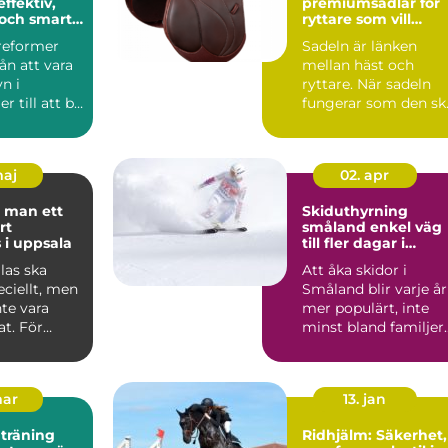
effektiv,
premiumsadlar för
och smart
ryttare som vill
känna varje steg
sreformer
Sadeln är länken
rån att vara
mellan häst och
n i
ryttare. När sadeln
r till att bli
fungerar som den sk
rt ins...
känns varje språng,
varje ...
maj
02. apr
 man ett
Skiduthyrning
rt
småland enkel väg
 i uppsala
till fler dagar i
backen
las ska
Att åka skidor i
ciellt, men
Småland blir varje år
te vara
mer populärt, inte
t. För
minst bland familjer
iljer i
som vill kombinera
ko...
mar
13. jan
 träning
Ridhjälm: Säkerhet,