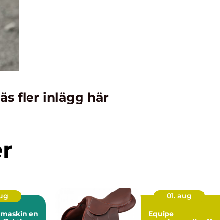
äs fler inlägg här
er
aug
01. aug
maskin en
Equipe