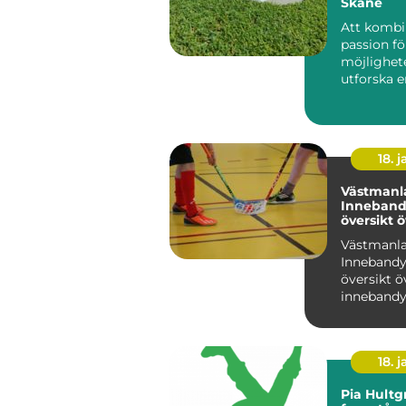
Skåne
Att kombi
passion f
möjlighet
utforska e
Sveriges 
re...
18. j
Västmanl
Inneband
översikt 
inneband
Västmanl
Västmanl
Innebandy
översikt ö
innebandy
Västmanl
Västmanla
region i Sv.
18. j
Pia Hultg