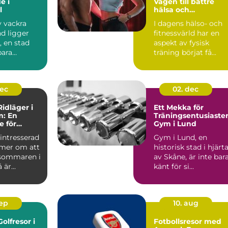
e i
Vägen till bättre
l
hälsa och
välbefinnande
v vackra
I dagens hälso- och
d ligger
fitnessvärld har en
, en stad
aspekt av fysisk
bara
träning börjat få...
ttores...
dec
02. dec
idläger i
Ett Mekka för
m: En
Träningsentusiaster
e för
Gym i Lund
re
intresserad
Gym i Lund, en
mer om att
historisk stad i hjärt
sommaren i
av Skåne, är inte bar
är...
känt för si...
sep
10. aug
olfresor i
Fotbollsresor med