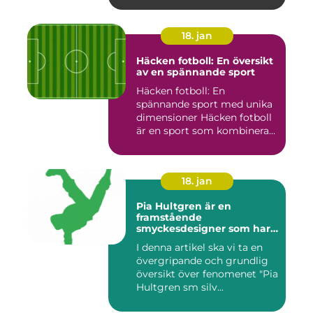
18. jan
Häcken fotboll: En översikt
av en spännande sport
Häcken fotboll: En
spännande sport med unika
dimensioner Häcken fotboll
är en sport som kombinerar
...
18. jan
Pia Hultgren är en
framstående
smyckesdesigner som har
gjort sig känd för sina
I denna artikel ska vi ta en
unika och vackra smycken i
övergripande och grundlig
silver
översikt över fenomenet "Pia
Hultgren sm silv...