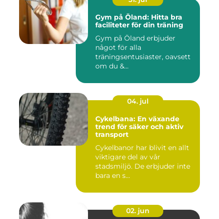
Gym på Öland: Hitta bra
faciliteter för din träning
Gym på Öland erbjuder
något för alla
träningsentusiaster, oavsett
om du &...
04. jul
Cykelbana: En växande
trend för säker och aktiv
transport
Cykelbanor har blivit en allt
viktigare del av vår
stadsmiljö. De erbjuder inte
bara en s...
02. jun