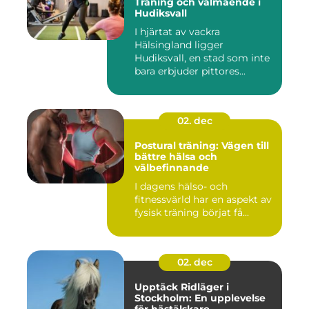
Träning och välmående i
Hudiksvall
I hjärtat av vackra
Hälsingland ligger
Hudiksvall, en stad som inte
bara erbjuder pittores...
02. dec
Postural träning: Vägen till
bättre hälsa och
välbefinnande
I dagens hälso- och
fitnessvärld har en aspekt av
fysisk träning börjat få...
02. dec
Upptäck Ridläger i
Stockholm: En upplevelse