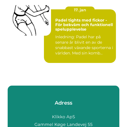
17. jan
Padel tights med fickor -
För bekväm och funktionell
spelupplevelse
Inledning: Padel har på
senare år blivit en av de
snabbast växande sporterna i
världen. Med sin komb...
Adress