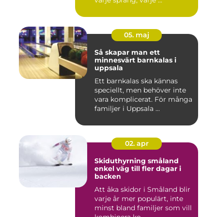
varje språng, varje ...
05. maj
Så skapar man ett
minnesvärt barnkalas i
uppsala
Ett barnkalas ska kännas
speciellt, men behöver inte
vara komplicerat. För många
familjer i Uppsala ...
02. apr
Skiduthyrning småland
enkel väg till fler dagar i
backen
Att åka skidor i Småland blir
varje år mer populärt, inte
minst bland familjer som vill