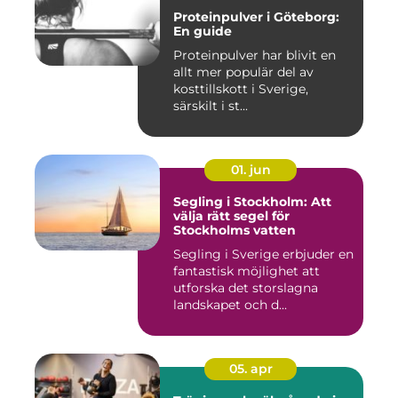
Proteinpulver i Göteborg:
En guide
Proteinpulver har blivit en
allt mer populär del av
kosttillskott i Sverige,
särskilt i st...
01. jun
Segling i Stockholm: Att
välja rätt segel för
Stockholms vatten
Segling i Sverige erbjuder en
fantastisk möjlighet att
utforska det storslagna
landskapet och d...
05. apr