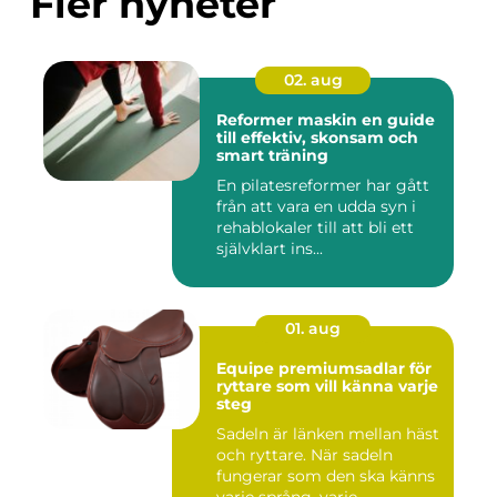
Fler nyheter
02. aug
Reformer maskin en guide
till effektiv, skonsam och
smart träning
En pilatesreformer har gått
från att vara en udda syn i
rehablokaler till att bli ett
självklart ins...
01. aug
Equipe premiumsadlar för
ryttare som vill känna varje
steg
Sadeln är länken mellan häst
och ryttare. När sadeln
fungerar som den ska känns