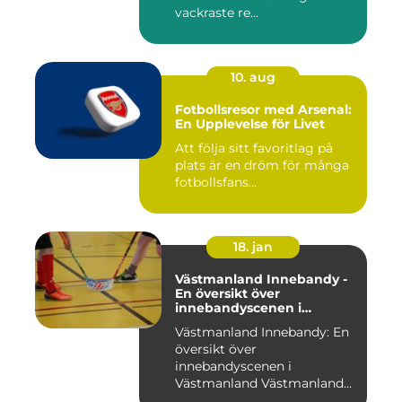
vackraste re...
10. aug
Fotbollsresor med Arsenal:
En Upplevelse för Livet
Att följa sitt favoritlag på
plats är en dröm för många
fotbollsfans...
18. jan
Västmanland Innebandy -
En översikt över
innebandyscenen i
Västmanland
Västmanland Innebandy: En
översikt över
innebandyscenen i
Västmanland Västmanland
är en region i Sv...