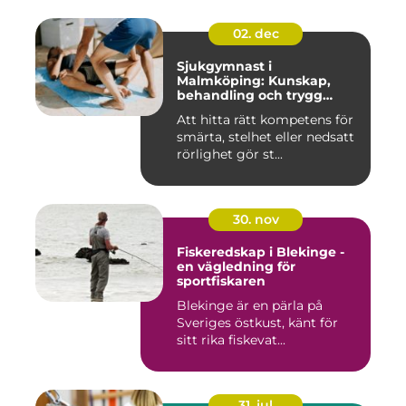
02. dec
Sjukgymnast i
Malmköping: Kunskap,
behandling och trygg
rehabilitering
Att hitta rätt kompetens för
smärta, stelhet eller nedsatt
rörlighet gör st...
30. nov
Fiskeredskap i Blekinge -
en vägledning för
sportfiskaren
Blekinge är en pärla på
Sveriges östkust, känt för
sitt rika fiskevat...
31. jul