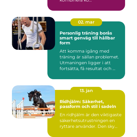
kombinera ko...
02. mar
Personlig träning borås
smart genväg till hållbar
form
Att komma igång med
träning är sällan problemet.
Utmaningen ligger i att
fortsätta, få resultat och ...
13. jan
Ridhjälm: Säkerhet,
passform och stil i sadeln
En ridhjälm är den viktigaste
säkerhetsutrustningen en
ryttare använder. Den sky...