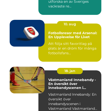
utforska en av Sveriges
vackraste re...
10. aug
Fotbollsresor med Arsenal:
En Upplevelse för Livet
Att följa sitt favoritlag på
plats är en dröm för många
fotbollsfans...
18. jan
Västmanland Innebandy -
En översikt över
innebandyscenen i
Västmanland
Västmanland Innebandy: En
översikt över
innebandyscenen i
Västmanland Västmanland