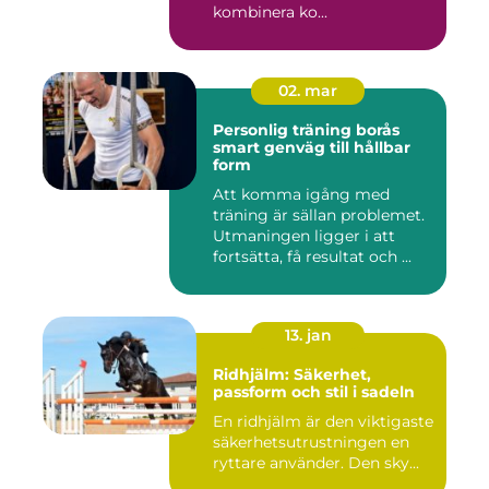
kombinera ko...
02. mar
Personlig träning borås
smart genväg till hållbar
form
Att komma igång med
träning är sällan problemet.
Utmaningen ligger i att
fortsätta, få resultat och ...
13. jan
Ridhjälm: Säkerhet,
passform och stil i sadeln
En ridhjälm är den viktigaste
säkerhetsutrustningen en
ryttare använder. Den sky...