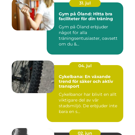
31. jul
Gym på Öland: Hitta bra
faciliteter för din träning
Gym på Öland erbjuder
något för alla
träningsentusiaster, oavsett
om du &...
04. jul
Cykelbana: En växande
trend för säker och aktiv
transport
Cykelbanor har blivit en allt
viktigare del av vår
stadsmiljö. De erbjuder inte
bara en s...
02. jun