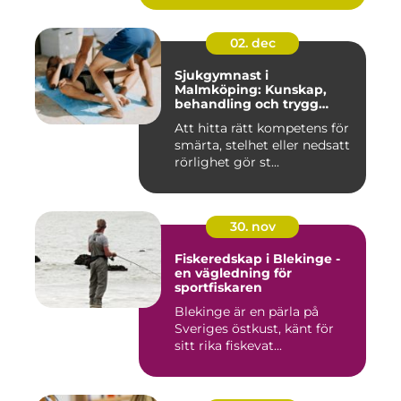
02. dec
Sjukgymnast i
Malmköping: Kunskap,
behandling och trygg
rehabilitering
Att hitta rätt kompetens för
smärta, stelhet eller nedsatt
rörlighet gör st...
30. nov
Fiskeredskap i Blekinge -
en vägledning för
sportfiskaren
Blekinge är en pärla på
Sveriges östkust, känt för
sitt rika fiskevat...