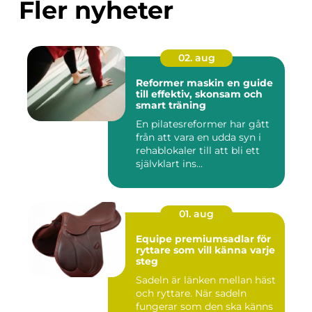
Fler nyheter
02. aug
Reformer maskin en guide
till effektiv, skonsam och
smart träning
En pilatesreformer har gått
från att vara en udda syn i
rehablokaler till att bli ett
självklart ins...
01. aug
Equipe premiumsadlar för
ryttare som vill känna varje
steg
Sadeln är länken mellan häst
och ryttare. När sadeln
fungerar som den ska känns