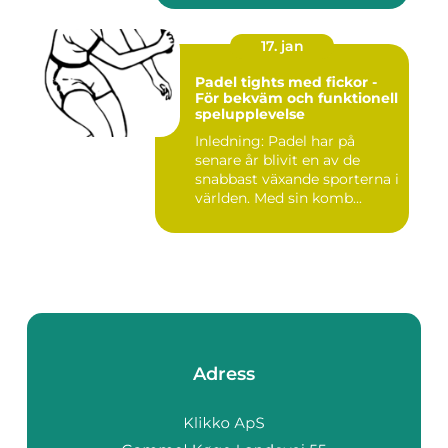
17. jan
Padel tights med fickor -
För bekväm och funktionell
spelupplevelse
Inledning: Padel har på
senare år blivit en av de
snabbast växande sporterna i
världen. Med sin komb...
Adress