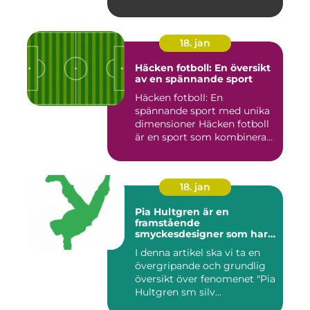
är en region i Sv...
18. jan
Häcken fotboll: En översikt
av en spännande sport
Häcken fotboll: En
spännande sport med unika
dimensioner Häcken fotboll
är en sport som kombinerar
...
18. jan
Pia Hultgren är en
framstående
smyckesdesigner som har
gjort sig känd för sina
I denna artikel ska vi ta en
unika och vackra smycken i
övergripande och grundlig
silver
översikt över fenomenet "Pia
Hultgren sm silv...