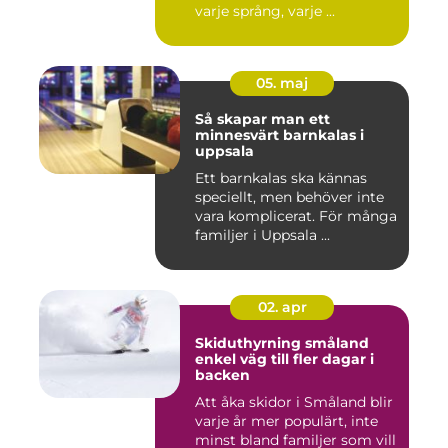
varje språng, varje ...
05. maj
Så skapar man ett
minnesvärt barnkalas i
uppsala
Ett barnkalas ska kännas
speciellt, men behöver inte
vara komplicerat. För många
familjer i Uppsala ...
02. apr
Skiduthyrning småland
enkel väg till fler dagar i
backen
Att åka skidor i Småland blir
varje år mer populärt, inte
minst bland familjer som vill