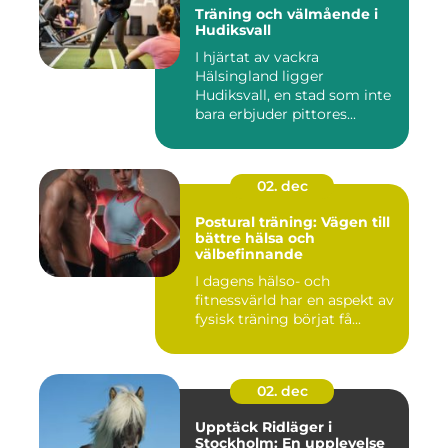
Träning och välmående i
Hudiksvall
I hjärtat av vackra
Hälsingland ligger
Hudiksvall, en stad som inte
bara erbjuder pittores...
02. dec
Postural träning: Vägen till
bättre hälsa och
välbefinnande
I dagens hälso- och
fitnessvärld har en aspekt av
fysisk träning börjat få...
02. dec
Upptäck Ridläger i
Stockholm: En upplevelse