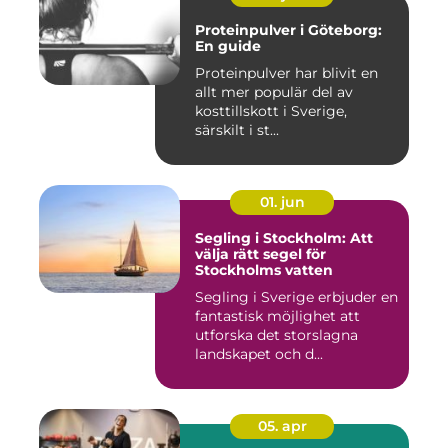
Proteinpulver i Göteborg:
En guide
Proteinpulver har blivit en
allt mer populär del av
kosttillskott i Sverige,
särskilt i st...
01. jun
Segling i Stockholm: Att
välja rätt segel för
Stockholms vatten
Segling i Sverige erbjuder en
fantastisk möjlighet att
utforska det storslagna
landskapet och d...
05. apr